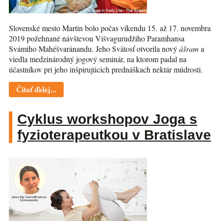
Slovenské mesto Martin bolo počas víkendu 15. až 17. novembra
2019 požehnané návštevou Višvagurudžiho Paramhansa
Svámiho Mahéšvaránandu. Jeho Svätosť otvorila nový
ášram
a
viedla medzinárodný jogový seminár, na ktorom padal na
účastníkov pri jeho inšpirujúcich prednáškach nektár múdrosti.
Čítať ďalej...
Cyklus workshopov Joga s
fyzioterapeutkou v Bratislave