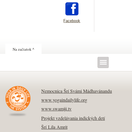
Facebook
Na začiatok ^
Nemocnica Šrí Svámi Mádhavánandu
www.yogaindailylife.org
www.swamiji.tv
Projekt vzdelávania indických detí
Šrí Líla Amrit