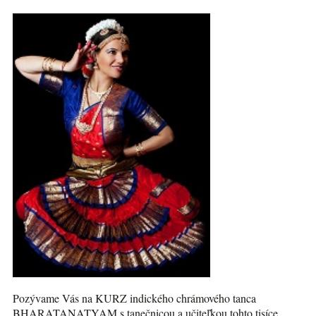
Pozývame Vás na KURZ indického chrámového tanca
BHARATANATYAM s tanečnicou a učiteľkou tohto tisíce