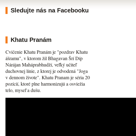
Sledujte nás na Facebooku
Khatu Pranám
Cvičenie Khatu Pranám je "pozdrav Khatu
ášramu", v ktorom žil Bhagavan Šrí Díp
Nárájan Maháprabhudží, veľký učiteľ
duchovnej línie, z ktorej je odvodená "Joga
v dennom živote". Khatu Pranam je séria 20
pozícií, ktoré plne harmonizujú a osviežia
telo, myseľ a dušu.