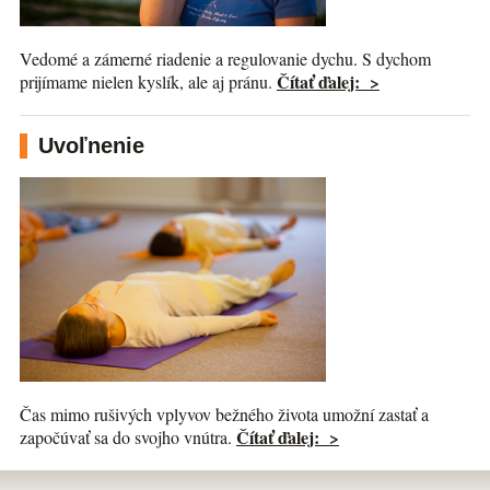
Vedomé a zámerné riadenie a regulovanie dychu. S dychom
Čítať ďalej: >
prijímame nielen kyslík, ale aj pránu.
Uvoľnenie
Čas mimo rušivých vplyvov bežného života umožní zastať a
Čítať ďalej: >
započúvať sa do svojho vnútra.