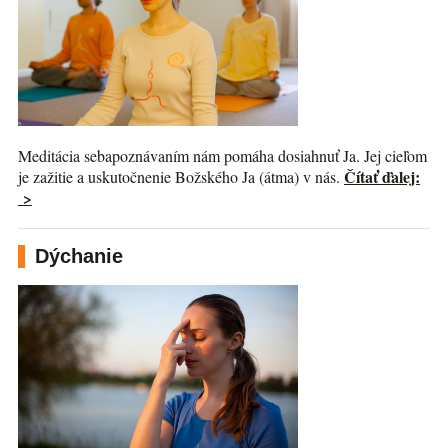
Meditácia sebapoznávaním nám pomáha dosiahnuť Ja. Jej cieľom
Čítať ďalej:
je zažitie a uskutočnenie Božského Ja (átma) v nás.
>
Dýchanie