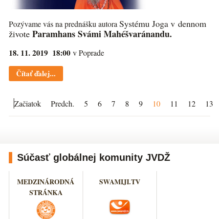
Systému Joga v dennom
Pozývame vás na prednášku autora
Paramhans Svámi Mahéšvaránandu.
živote
18. 11. 2019 18:00
v Poprade
Čítať ďalej...
Začiatok
Predch.
5
6
7
8
9
10
11
12
13
Súčasť globálnej komunity JVDŽ
MEDZINÁRODNÁ
SWAMIJI.TV
STRÁNKA