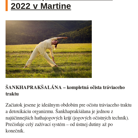
2022 v Martine
ŠANKHAPRAKŠALÁNA – kompletná očista tráviaceho
traktu
Začiatok jesene je ideálnym obdobím pre očistu tráviaceho traktu
a detoxikáciu organizmu. Šankhaprakšálana je jednou z
najúčinnejších hathajogových krijí (jogových očistných techník).
Prečisťuje celý zažívací systém – od ústnej dutiny až po
konečník.