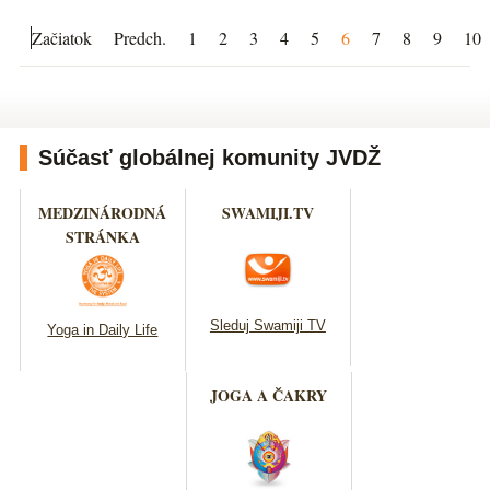
Začiatok
Predch.
1
2
3
4
5
6
7
8
9
10
Súčasť globálnej komunity JVDŽ
MEDZINÁRODNÁ
SWAMIJI.TV
STRÁNKA
Sleduj Swamiji TV
Yoga in Daily Life
JOGA A ČAKRY