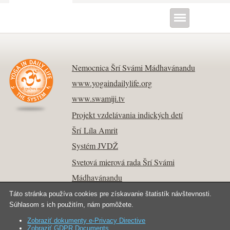
Nemocnica Šrí Svámi Mádhavánandu
www.yogaindailylife.org
www.swamiji.tv
Projekt vzdelávania indických detí
Šrí Líla Amrit
Systém JVDŽ
Svetová mierová rada Šrí Svámi
Mádhavánandu
Táto stránka používa cookies pre získavanie štatistík návštevnosti.
Súhlasom s ich použitím, nám pomôžete.
Zobraziť dokumenty e-Privacy Directive
Kontakt
Copyright © 2026 Joga v dennom živote.
Zobraziť GDPR Documents