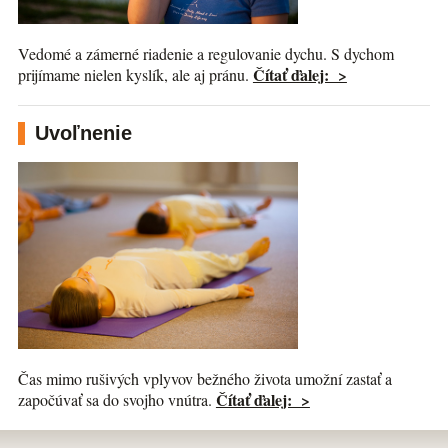
Vedomé a zámerné riadenie a regulovanie dychu. S dychom
Čítať ďalej: >
prijímame nielen kyslík, ale aj pránu.
Uvoľnenie
Čas mimo rušivých vplyvov bežného života umožní zastať a
Čítať ďalej: >
započúvať sa do svojho vnútra.