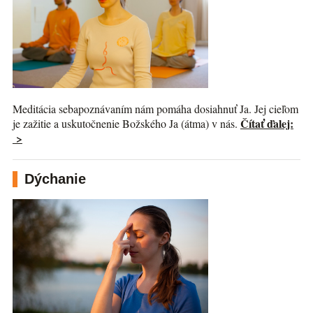
Meditácia sebapoznávaním nám pomáha dosiahnuť Ja. Jej cieľom
Čítať ďalej:
je zažitie a uskutočnenie Božského Ja (átma) v nás.
>
Dýchanie