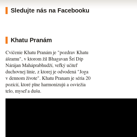
Sledujte nás na Facebooku
Khatu Pranám
Cvičenie Khatu Pranám je "pozdrav Khatu
ášramu", v ktorom žil Bhagavan Šrí Díp
Nárájan Maháprabhudží, veľký učiteľ
duchovnej línie, z ktorej je odvodená "Joga
v dennom živote". Khatu Pranam je séria 20
pozícií, ktoré plne harmonizujú a osviežia
telo, myseľ a dušu.