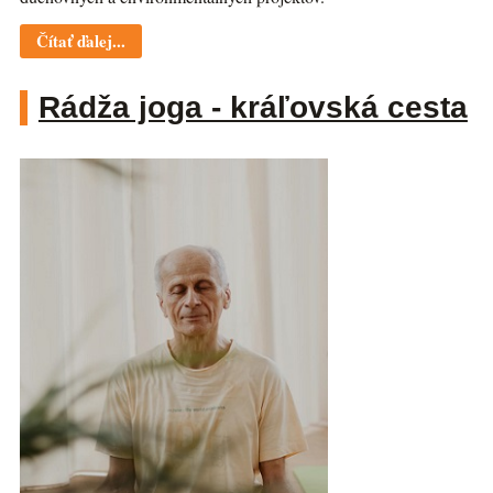
Čítať ďalej...
Rádža joga - kráľovská cesta