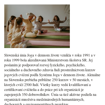
Slovenská únia Joga v dennom živote vznikla v roku 1991 a v
roku 1999 bola akreditovaná Ministerstvom školstva SR. Jej
poslaním je podporovať rozvoj fyzického, psychického,
sociálneho a duchovného zdravia ľudí prostredníctvom kurzov
jogových cvičení podľa Systému Joga v dennom živote. Aktuálne
na Slovensku prebieha približne 250 kurzov v 50 mestách, v
ktorých cvičí 2500 ľudí. Všetky kurzy vedú kvalifikovaní a
certifikovaní cvičitelia a do práce pri ich organizácii je
zapojených 350 dobrovoľníkov. Únia sa tiež aktívne podieľa na
organizácii množstva medzinárodných humanitárnych,
duchovných a environmentálnych projektov.