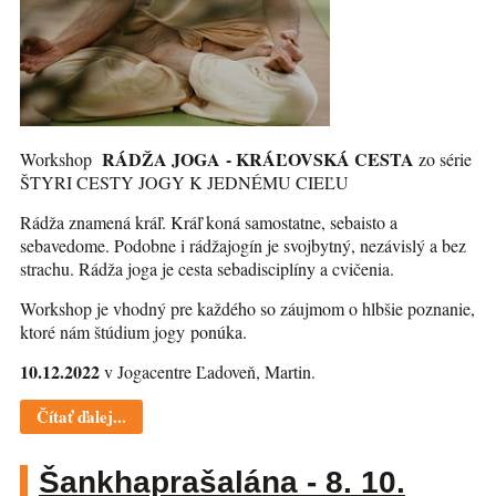
RÁDŽA JOGA - KRÁĽOVSKÁ CESTA
Workshop
zo série
ŠTYRI CESTY JOGY K JEDNÉMU CIEĽU
Rádža znamená kráľ. Kráľ koná samostatne, sebaisto a
sebavedome. Podobne i rádžajogín je svojbytný, nezávislý a bez
strachu. Rádža joga je cesta sebadisciplíny a cvičenia.
Workshop je vhodný pre každého so záujmom o hlbšie poznanie,
ktoré nám štúdium jogy ponúka.
10.12.2022
v Jogacentre Ľadoveň, Martin.
Čítať ďalej...
Šankhaprašalána - 8. 10.