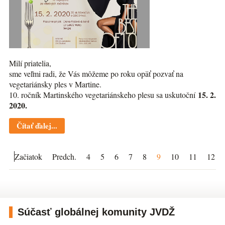
Milí priatelia,
sme veľmi radi, že Vás môžeme po roku opäť pozvať na
vegetariánsky ples v Martine.
15. 2.
10. ročník Martinského vegetariánskeho plesu sa uskutoční
2020.
Čítať ďalej...
Začiatok
Predch.
4
5
6
7
8
9
10
11
12
Súčasť globálnej komunity JVDŽ