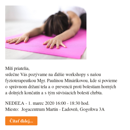
Milí priatelia,
srdečne Vás pozývame na ďalšie workshopy s našou
fyzioterapeutkou Mgr. Paulínou Minárikovou, kde si povieme
o správnom držaní tela a o prevencii proti bolestiam horných
a dolných končatín a s tým súvisiacich bolestí chrbta.
NEDEĽA - 1. marec 2020 16:00 - 18:30 hod.
Miesto: Jogacentrum Martin - Ľadoveň, Gogoľova 3A
Čítať ďalej...