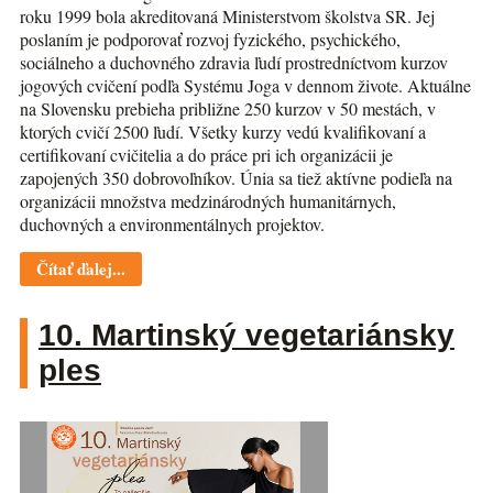
roku 1999 bola akreditovaná Ministerstvom školstva SR. Jej
poslaním je podporovať rozvoj fyzického, psychického,
sociálneho a duchovného zdravia ľudí prostredníctvom kurzov
jogových cvičení podľa Systému Joga v dennom živote. Aktuálne
na Slovensku prebieha približne 250 kurzov v 50 mestách, v
ktorých cvičí 2500 ľudí. Všetky kurzy vedú kvalifikovaní a
certifikovaní cvičitelia a do práce pri ich organizácii je
zapojených 350 dobrovoľníkov. Únia sa tiež aktívne podieľa na
organizácii množstva medzinárodných humanitárnych,
duchovných a environmentálnych projektov.
Čítať ďalej...
10. Martinský vegetariánsky
ples