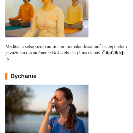
Meditácia sebapoznávaním nám pomáha dosiahnuť Ja. Jej cieľom
Čítať ďalej:
je zažitie a uskutočnenie Božského Ja (átma) v nás.
>
Dýchanie