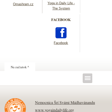
Yoga in Daily Life -
Omashram.cz
The System
FACEBOOK
Facebook
Na začiatok ^
Nemocnica Šrí Svámi Mádhavánandu
www.yogaindailylife.org