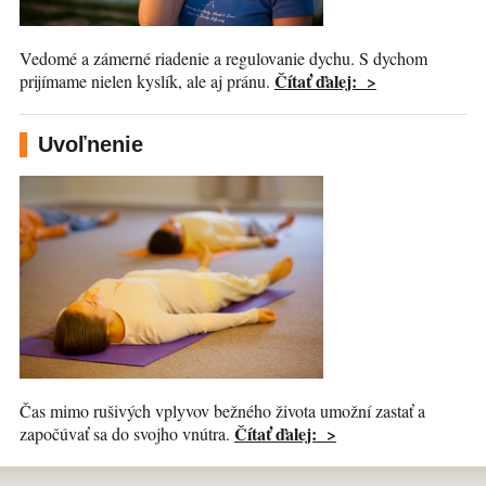
Vedomé a zámerné riadenie a regulovanie dychu. S dychom
Čítať ďalej: >
prijímame nielen kyslík, ale aj pránu.
Uvoľnenie
Čas mimo rušivých vplyvov bežného života umožní zastať a
Čítať ďalej: >
započúvať sa do svojho vnútra.