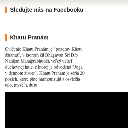
Sledujte nás na Facebooku
Khatu Pranám
Cvičenie Khatu Pranám je "pozdrav Khatu
ášramu", v ktorom žil Bhagavan Šrí Díp
Nárájan Maháprabhudží, veľký učiteľ
duchovnej línie, z ktorej je odvodená "Joga
v dennom živote". Khatu Pranam je séria 20
pozícií, ktoré plne harmonizujú a osviežia
telo, myseľ a dušu.