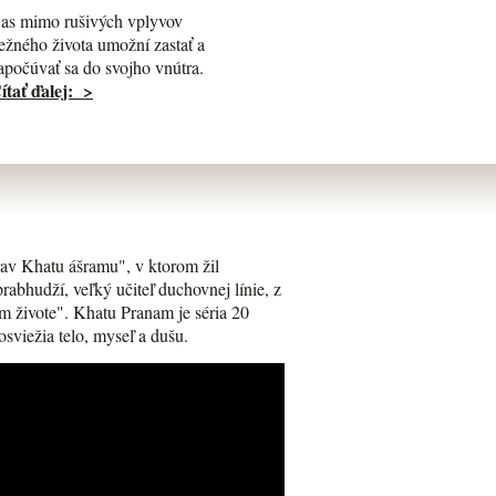
as mimo rušivých vplyvov
ežného života umožní zastať a
apočúvať sa do svojho vnútra.
ítať ďalej: >
av Khatu ášramu", v ktorom žil
bhudží, veľký učiteľ duchovnej línie, z
m živote". Khatu Pranam je séria 20
osviežia telo, myseľ a dušu.