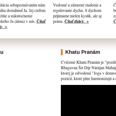
itácia sebapoznávaním nám
Č
Vedomé a zámerné riadenie a
ha dosiahnuť Ja. Jej cieľom
b
regulovanie dychu. S dychom
ažitie a uskutočnenie
z
prijímame nielen kyslík, ale aj
Čítať
Č
Čítať ďalej: >
kého Ja (átma) v nás.
pránu.
j: >
ku
Khatu Pranám
Cvičenie Khatu Pranám je "pozdr
Bhagavan Šrí Díp Nárájan Mahápra
ktorej je odvodená "Joga v denno
pozícií, ktoré plne harmonizujú a 