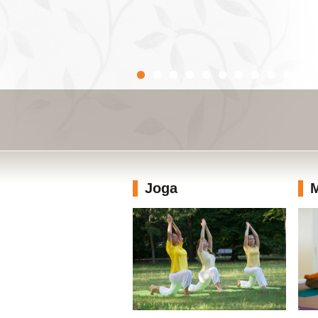
Joga
M