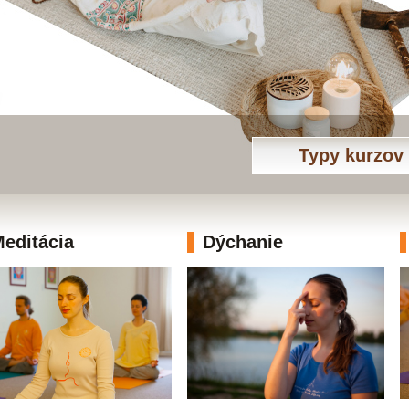
Typy kurzov
editácia
Dýchanie