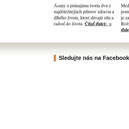
Med
Ásany a pránajáma tvoria dva z
pomá
najdôležitejších pilierov zdravia a
je z
dlhého života, ktoré dávajú silu a
Čítať ďalej: >
Božs
radosť do života.
ďale
Sledujte nás na Faceboo