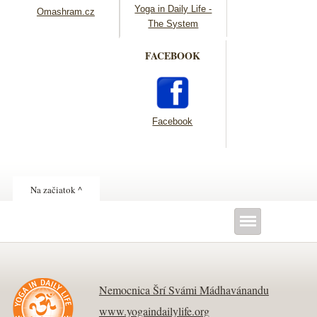
Yoga in Daily Life -
Omashram.cz
The System
FACEBOOK
Facebook
Na začiatok ^
Nemocnica Šrí Svámi Mádhavánandu
www.yogaindailylife.org