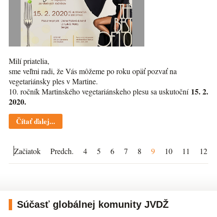
Milí priatelia,
sme veľmi radi, že Vás môžeme po roku opäť pozvať na
vegetariánsky ples v Martine.
15. 2.
10. ročník Martinského vegetariánskeho plesu sa uskutoční
2020.
Čítať ďalej...
Začiatok
Predch.
4
5
6
7
8
9
10
11
12
Súčasť globálnej komunity JVDŽ