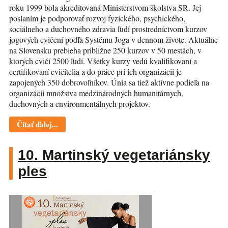
roku 1999 bola akreditovaná Ministerstvom školstva SR. Jej
poslaním je podporovať rozvoj fyzického, psychického,
sociálneho a duchovného zdravia ľudí prostredníctvom kurzov
jogových cvičení podľa Systému Joga v dennom živote. Aktuálne
na Slovensku prebieha približne 250 kurzov v 50 mestách, v
ktorých cvičí 2500 ľudí. Všetky kurzy vedú kvalifikovaní a
certifikovaní cvičitelia a do práce pri ich organizácii je
zapojených 350 dobrovoľníkov. Únia sa tiež aktívne podieľa na
organizácii množstva medzinárodných humanitárnych,
duchovných a environmentálnych projektov.
Čítať ďalej...
10. Martinský vegetariánsky
ples