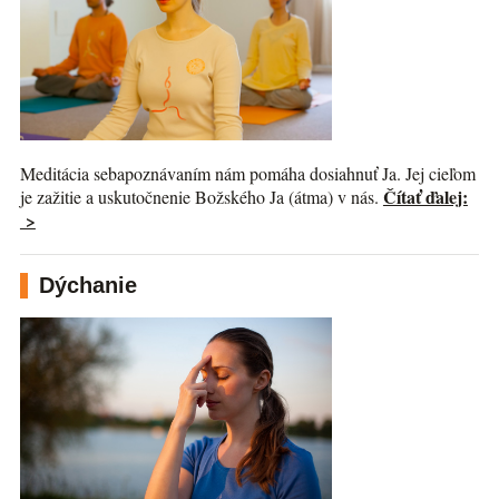
Meditácia sebapoznávaním nám pomáha dosiahnuť Ja. Jej cieľom
Čítať ďalej:
je zažitie a uskutočnenie Božského Ja (átma) v nás.
>
Dýchanie