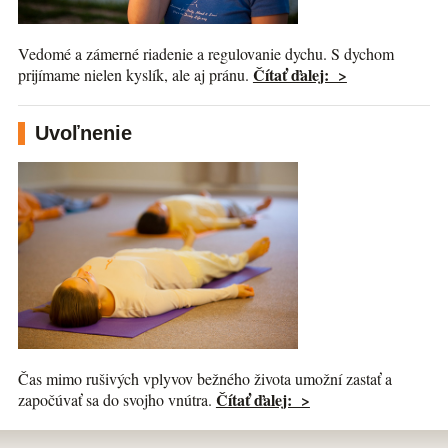
Vedomé a zámerné riadenie a regulovanie dychu. S dychom
Čítať ďalej: >
prijímame nielen kyslík, ale aj pránu.
Uvoľnenie
Čas mimo rušivých vplyvov bežného života umožní zastať a
Čítať ďalej: >
započúvať sa do svojho vnútra.