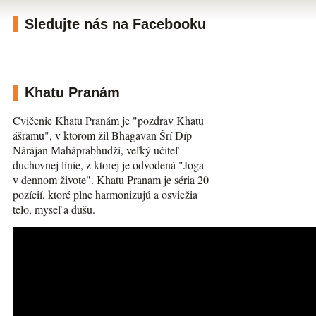
Sledujte nás na Facebooku
Khatu Pranám
Cvičenie Khatu Pranám je "pozdrav Khatu
ášramu", v ktorom žil Bhagavan Šrí Díp
Nárájan Maháprabhudží, veľký učiteľ
duchovnej línie, z ktorej je odvodená "Joga
v dennom živote". Khatu Pranam je séria 20
pozícií, ktoré plne harmonizujú a osviežia
telo, myseľ a dušu.