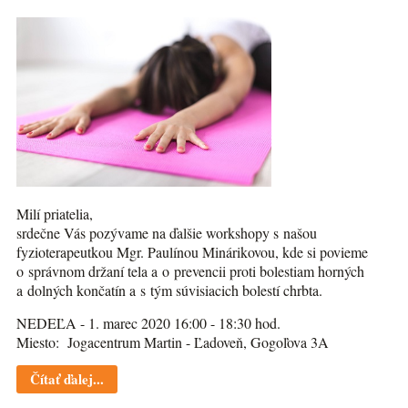
Milí priatelia,
srdečne Vás pozývame na ďalšie workshopy s našou
fyzioterapeutkou Mgr. Paulínou Minárikovou, kde si povieme
o správnom držaní tela a o prevencii proti bolestiam horných
a dolných končatín a s tým súvisiacich bolestí chrbta.
NEDEĽA - 1. marec 2020 16:00 - 18:30 hod.
Miesto: Jogacentrum Martin - Ľadoveň, Gogoľova 3A
Čítať ďalej...