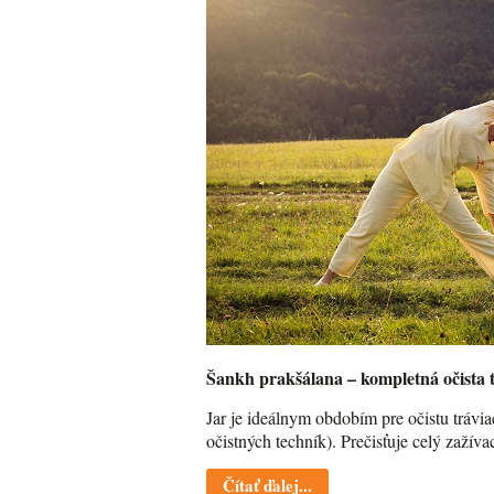
Šankh prakšálana – kompletná očista 
Jar je ideálnym obdobím pre očistu trávi
očistných techník). Prečisťuje celý zažív
Čítať ďalej...