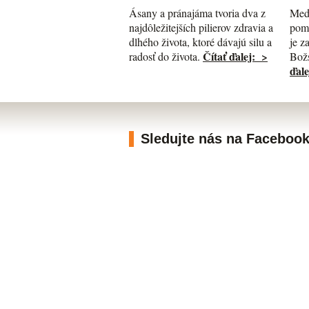
Med
Ásany a pránajáma tvoria dva z
pomá
najdôležitejších pilierov zdravia a
je z
dlhého života, ktoré dávajú silu a
Čítať ďalej: >
Božs
radosť do života.
ďale
Sledujte nás na Faceboo