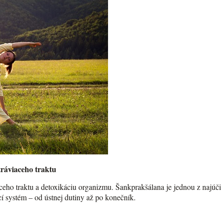
tráviaceho traktu
aceho traktu a detoxikáciu organizmu. Šankprakšálana je jednou z najúči
ací systém – od ústnej dutiny až po konečník.