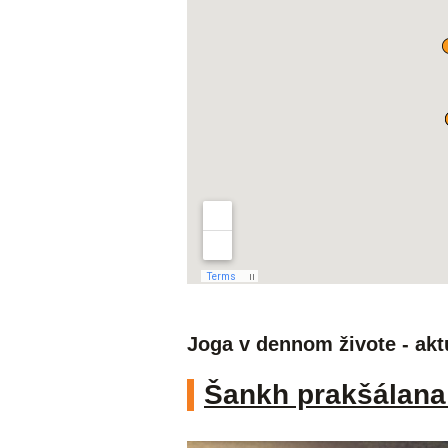
Joga v dennom živote - akt
Šankh prakšálana 