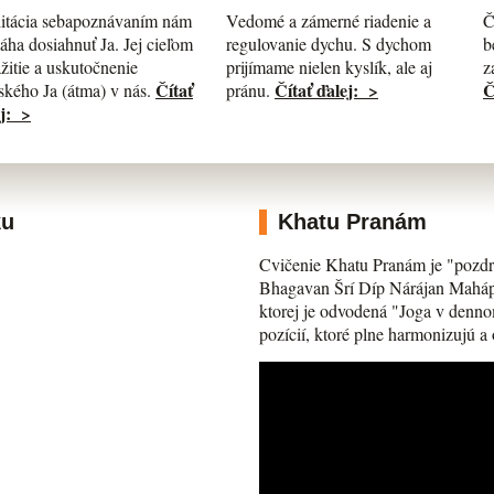
itácia sebapoznávaním nám
Č
Vedomé a zámerné riadenie a
ha dosiahnuť Ja. Jej cieľom
b
regulovanie dychu. S dychom
ažitie a uskutočnenie
z
prijímame nielen kyslík, ale aj
Čítať
Č
Čítať ďalej: >
kého Ja (átma) v nás.
pránu.
j: >
ku
Khatu Pranám
Cvičenie Khatu Pranám je "pozdr
Bhagavan Šrí Díp Nárájan Mahápra
ktorej je odvodená "Joga v denno
pozícií, ktoré plne harmonizujú a 