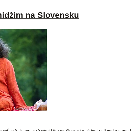
idžim na Slovensku
zvať na Satsangy so Svámidžim na Slovensku už tento víkend a v ponde