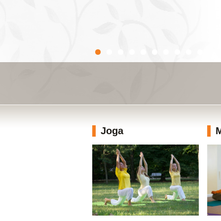
Joga
M