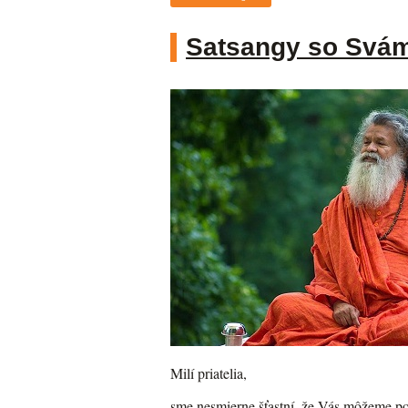
Satsangy so Svám
Milí priatelia,
sme nesmierne šťastní, že Vás môžeme po