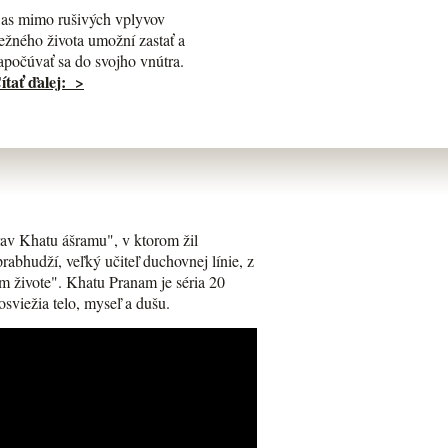
as mimo rušivých vplyvov
ežného života umožní zastať a
apočúvať sa do svojho vnútra.
ítať ďalej: >
av Khatu ášramu", v ktorom žil
bhudží, veľký učiteľ duchovnej línie, z
m živote". Khatu Pranam je séria 20
osviežia telo, myseľ a dušu.