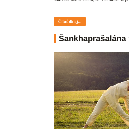
Čítať ďalej...
Šankhaprašalána 