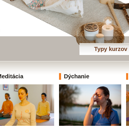
Typy kurzov
editácia
Dýchanie