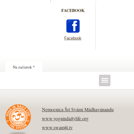
FACEBOOK
Facebook
Na začiatok ^
Nemocnica Šrí Svámi Mádhavánandu
www.yogaindailylife.org
www.swamiji.tv