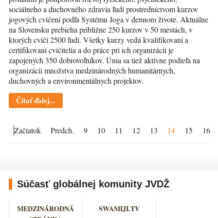
sociálneho a duchovného zdravia ľudí prostredníctvom kurzov
jogových cvičení podľa Systému Joga v dennom živote. Aktuálne
na Slovensku prebieha približne 250 kurzov v 50 mestách, v
ktorých cvičí 2500 ľudí. Všetky kurzy vedú kvalifikovaní a
certifikovaní cvičitelia a do práce pri ich organizácii je
zapojených 350 dobrovoľníkov. Únia sa tiež aktívne podieľa na
organizácii množstva medzinárodných humanitárnych,
duchovných a environmentálnych projektov.
Čítať ďalej...
Začiatok
Predch.
9
10
11
12
13
14
15
16
Súčasť globálnej komunity JVDŽ
MEDZINÁRODNÁ
SWAMIJI.TV