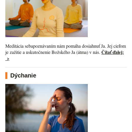
Meditácia sebapoznávaním nám pomáha dosiahnuť Ja. Jej cieľom
Čítať ďalej:
je zažitie a uskutočnenie Božského Ja (átma) v nás.
>
Dýchanie