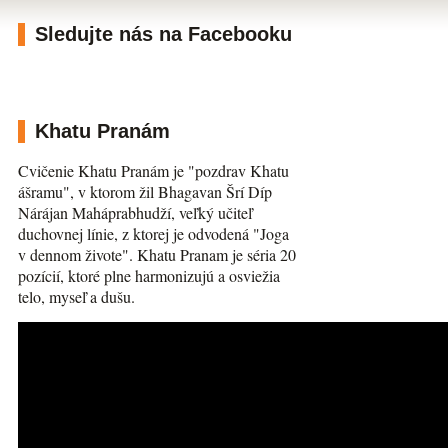
Sledujte nás na Facebooku
Khatu Pranám
Cvičenie Khatu Pranám je "pozdrav Khatu
ášramu", v ktorom žil Bhagavan Šrí Díp
Nárájan Maháprabhudží, veľký učiteľ
duchovnej línie, z ktorej je odvodená "Joga
v dennom živote". Khatu Pranam je séria 20
pozícií, ktoré plne harmonizujú a osviežia
telo, myseľ a dušu.