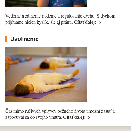
Vedomé a zámerné riadenie a regulovanie dychu. S dychom
Čítať ďalej: >
prijímame nielen kyslík, ale aj pránu.
Uvoľnenie
Čas mimo rušivých vplyvov bežného života umožní zastať a
Čítať ďalej: >
započúvať sa do svojho vnútra.