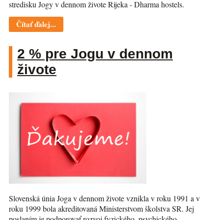
stredisku Jogy v dennom živote Rijeka - Dharma hostels.
Čítať ďalej...
2 % pre Jogu v dennom
živote
Slovenská únia Joga v dennom živote vznikla v roku 1991 a v
roku 1999 bola akreditovaná Ministerstvom školstva SR. Jej
poslaním je podporovať rozvoj fyzického, psychického,