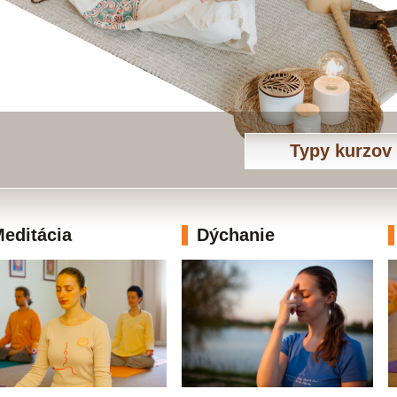
Typy kurzov
editácia
Dýchanie