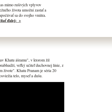
as mimo rušivých vplyvov
ežného života umožní zastať a
apočúvať sa do svojho vnútra.
ítať ďalej: >
av Khatu ášramu", v ktorom žil
bhudží, veľký učiteľ duchovnej línie, z
m živote". Khatu Pranam je séria 20
osviežia telo, myseľ a dušu.