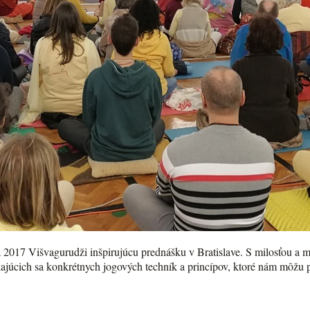
 2017 Višvagurudži inšpirujúcu prednášku v Bratislave. S milosťou a m
ajúcich sa konkrétnych jogových techník a princípov, ktoré nám môžu pom