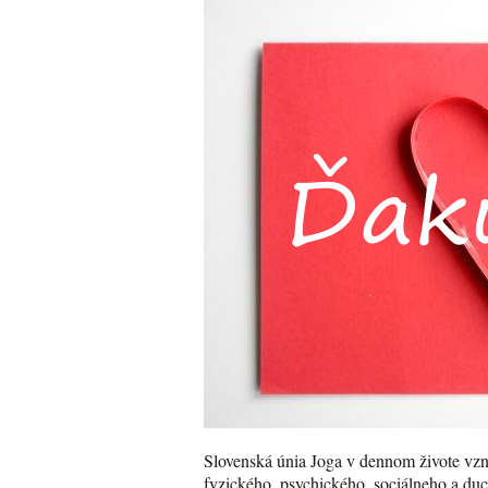
Slovenská únia Joga v dennom živote vzni
fyzického, psychického, sociálneho a du