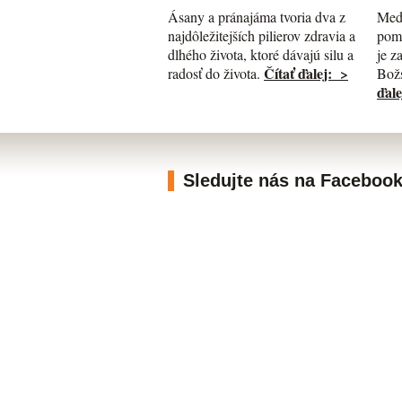
Med
Ásany a pránajáma tvoria dva z
pomá
najdôležitejších pilierov zdravia a
je z
dlhého života, ktoré dávajú silu a
Čítať ďalej: >
Božs
radosť do života.
ďale
Sledujte nás na Faceboo