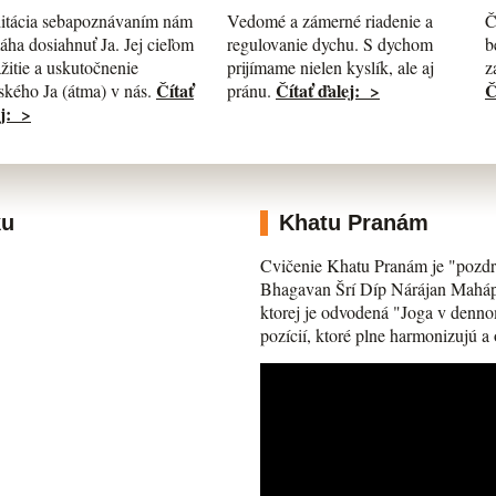
itácia sebapoznávaním nám
Č
Vedomé a zámerné riadenie a
ha dosiahnuť Ja. Jej cieľom
b
regulovanie dychu. S dychom
ažitie a uskutočnenie
z
prijímame nielen kyslík, ale aj
Čítať
Č
Čítať ďalej: >
kého Ja (átma) v nás.
pránu.
j: >
ku
Khatu Pranám
Cvičenie Khatu Pranám je "pozdr
Bhagavan Šrí Díp Nárájan Mahápra
ktorej je odvodená "Joga v denno
pozícií, ktoré plne harmonizujú a 