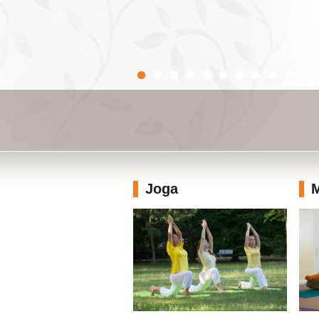
Joga
M