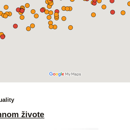
uality
nnom živote