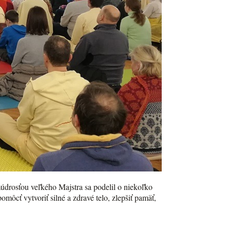
údrosťou veľkého Majstra sa podelil o niekoľko
ôcť vytvoriť silné a zdravé telo, zlepšiť pamäť,