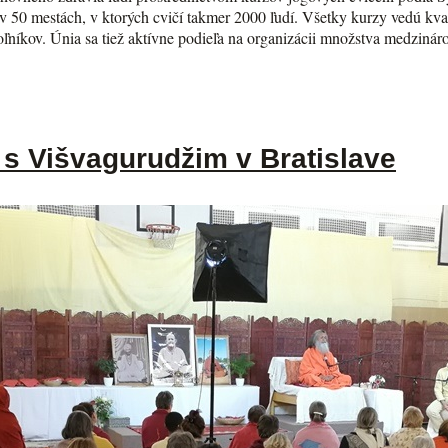
 50 mestách, v ktorých cvičí takmer 2000 ľudí. Všetky kurzy vedú kvalif
voľníkov. Únia sa tiež aktívne podieľa na organizácii množstva medzin
s Višvagurudžim v Bratislave