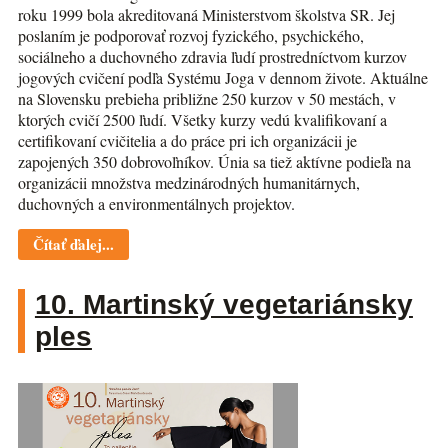
roku 1999 bola akreditovaná Ministerstvom školstva SR. Jej
poslaním je podporovať rozvoj fyzického, psychického,
sociálneho a duchovného zdravia ľudí prostredníctvom kurzov
jogových cvičení podľa Systému Joga v dennom živote. Aktuálne
na Slovensku prebieha približne 250 kurzov v 50 mestách, v
ktorých cvičí 2500 ľudí. Všetky kurzy vedú kvalifikovaní a
certifikovaní cvičitelia a do práce pri ich organizácii je
zapojených 350 dobrovoľníkov. Únia sa tiež aktívne podieľa na
organizácii množstva medzinárodných humanitárnych,
duchovných a environmentálnych projektov.
Čítať ďalej...
10. Martinský vegetariánsky
ples