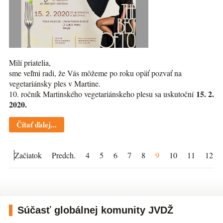
Milí priatelia,
sme veľmi radi, že Vás môžeme po roku opäť pozvať na
vegetariánsky ples v Martine.
15. 2.
10. ročník Martinského vegetariánskeho plesu sa uskutoční
2020.
Čítať ďalej...
Začiatok
Predch.
4
5
6
7
8
9
10
11
12
Súčasť globálnej komunity JVDŽ