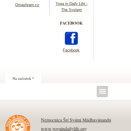
Yoga in Daily Life -
Omashram.cz
The System
FACEBOOK
Facebook
Na začiatok ^
Nemocnica Šrí Svámi Mádhavánandu
www.yogaindailylife.org