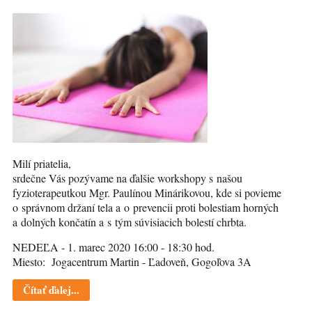
Milí priatelia,
srdečne Vás pozývame na ďalšie workshopy s našou
fyzioterapeutkou Mgr. Paulínou Minárikovou, kde si povieme
o správnom držaní tela a o prevencii proti bolestiam horných
a dolných končatín a s tým súvisiacich bolestí chrbta.
NEDEĽA - 1. marec 2020 16:00 - 18:30 hod.
Miesto: Jogacentrum Martin - Ľadoveň, Gogoľova 3A
Čítať ďalej...