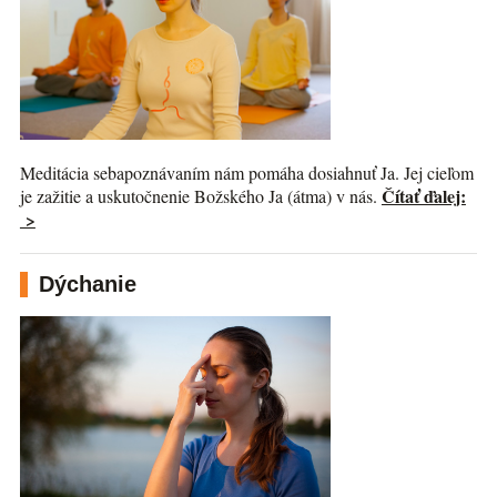
Meditácia sebapoznávaním nám pomáha dosiahnuť Ja. Jej cieľom
Čítať ďalej:
je zažitie a uskutočnenie Božského Ja (átma) v nás.
>
Dýchanie