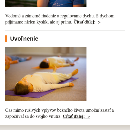
Vedomé a zámerné riadenie a regulovanie dychu. S dychom
Čítať ďalej: >
prijímame nielen kyslík, ale aj pránu.
Uvoľnenie
Čas mimo rušivých vplyvov bežného života umožní zastať a
Čítať ďalej: >
započúvať sa do svojho vnútra.