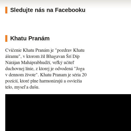
Sledujte nás na Facebooku
Khatu Pranám
Cvičenie Khatu Pranám je "pozdrav Khatu
ášramu", v ktorom žil Bhagavan Šrí Díp
Nárájan Maháprabhudží, veľký učiteľ
duchovnej línie, z ktorej je odvodená "Joga
v dennom živote". Khatu Pranam je séria 20
pozícií, ktoré plne harmonizujú a osviežia
telo, myseľ a dušu.