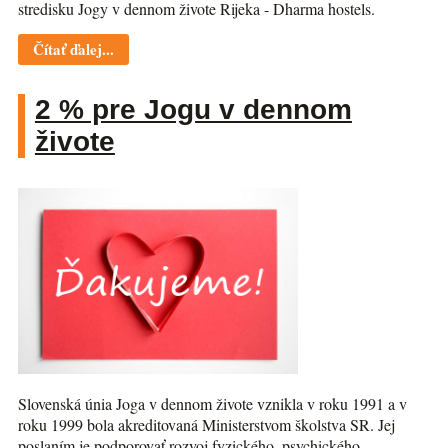
stredisku Jogy v dennom živote Rijeka - Dharma hostels.
Čítať ďalej...
2 % pre Jogu v dennom
živote
Slovenská únia Joga v dennom živote vznikla v roku 1991 a v
roku 1999 bola akreditovaná Ministerstvom školstva SR. Jej
poslaním je podporovať rozvoj fyzického, psychického,