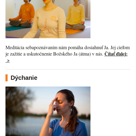
Meditácia sebapoznávaním nám pomáha dosiahnuť Ja. Jej cieľom
Čítať ďalej:
je zažitie a uskutočnenie Božského Ja (átma) v nás.
>
Dýchanie