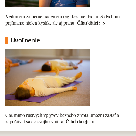
Vedomé a zámerné riadenie a regulovanie dychu. S dychom
Čítať ďalej: >
prijímame nielen kyslík, ale aj pránu.
Uvoľnenie
Čas mimo rušivých vplyvov bežného života umožní zastať a
Čítať ďalej: >
započúvať sa do svojho vnútra.