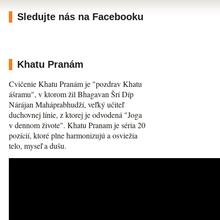
Sledujte nás na Facebooku
Khatu Pranám
Cvičenie Khatu Pranám je "pozdrav Khatu
ášramu", v ktorom žil Bhagavan Šrí Díp
Nárájan Maháprabhudží, veľký učiteľ
duchovnej línie, z ktorej je odvodená "Joga
v dennom živote". Khatu Pranam je séria 20
pozícií, ktoré plne harmonizujú a osviežia
telo, myseľ a dušu.