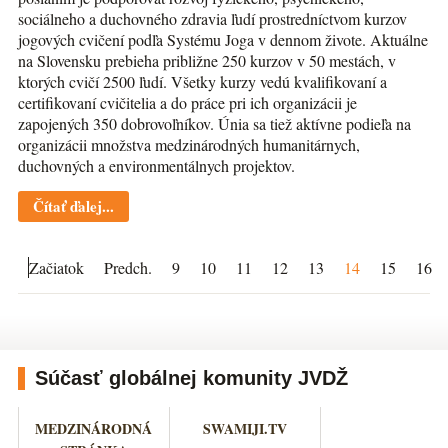
sociálneho a duchovného zdravia ľudí prostredníctvom kurzov
jogových cvičení podľa Systému Joga v dennom živote. Aktuálne
na Slovensku prebieha približne 250 kurzov v 50 mestách, v
ktorých cvičí 2500 ľudí. Všetky kurzy vedú kvalifikovaní a
certifikovaní cvičitelia a do práce pri ich organizácii je
zapojených 350 dobrovoľníkov. Únia sa tiež aktívne podieľa na
organizácii množstva medzinárodných humanitárnych,
duchovných a environmentálnych projektov.
Čítať ďalej...
Začiatok
Predch.
9
10
11
12
13
14
15
16
Súčasť globálnej komunity JVDŽ
MEDZINÁRODNÁ
SWAMIJI.TV