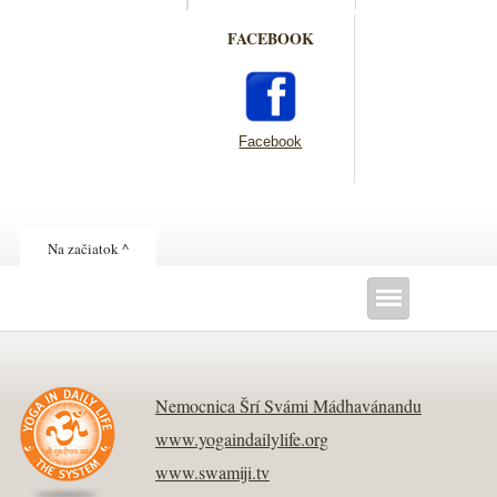
FACEBOOK
Facebook
Na začiatok ^
Nemocnica Šrí Svámi Mádhavánandu
www.yogaindailylife.org
www.swamiji.tv