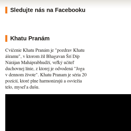
Sledujte nás na Facebooku
Khatu Pranám
Cvičenie Khatu Pranám je "pozdrav Khatu
ášramu", v ktorom žil Bhagavan Šrí Díp
Nárájan Maháprabhudží, veľký učiteľ
duchovnej línie, z ktorej je odvodená "Joga
v dennom živote". Khatu Pranam je séria 20
pozícií, ktoré plne harmonizujú a osviežia
telo, myseľ a dušu.