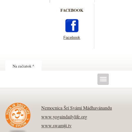
FACEBOOK
Facebook
Na začiatok ^
Nemocnica Šrí Svámi Mádhavánandu
www.yogaindailylife.org
www.swamiji.tv