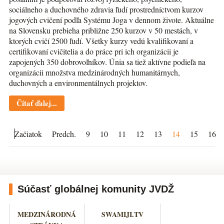
sociálneho a duchovného zdravia ľudí prostredníctvom kurzov
jogových cvičení podľa Systému Joga v dennom živote. Aktuálne
na Slovensku prebieha približne 250 kurzov v 50 mestách, v
ktorých cvičí 2500 ľudí. Všetky kurzy vedú kvalifikovaní a
certifikovaní cvičitelia a do práce pri ich organizácii je
zapojených 350 dobrovoľníkov. Únia sa tiež aktívne podieľa na
organizácii množstva medzinárodných humanitárnych,
duchovných a environmentálnych projektov.
Čítať ďalej...
Začiatok
Predch.
9
10
11
12
13
14
15
16
Súčasť globálnej komunity JVDŽ
MEDZINÁRODNÁ
SWAMIJI.TV