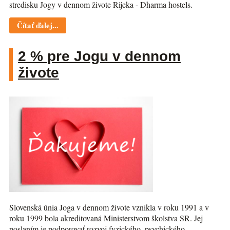
stredisku Jogy v dennom živote Rijeka - Dharma hostels.
Čítať ďalej...
2 % pre Jogu v dennom
živote
Slovenská únia Joga v dennom živote vznikla v roku 1991 a v
roku 1999 bola akreditovaná Ministerstvom školstva SR. Jej
poslaním je podporovať rozvoj fyzického, psychického,