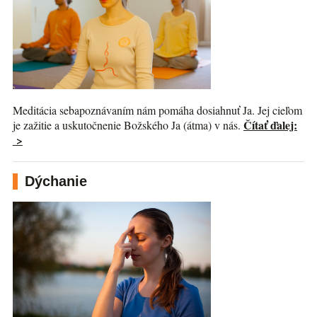
Meditácia sebapoznávaním nám pomáha dosiahnuť Ja. Jej cieľom
Čítať ďalej:
je zažitie a uskutočnenie Božského Ja (átma) v nás.
>
Dýchanie