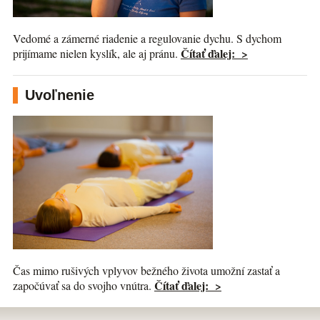
Vedomé a zámerné riadenie a regulovanie dychu. S dychom
Čítať ďalej: >
prijímame nielen kyslík, ale aj pránu.
Uvoľnenie
Čas mimo rušivých vplyvov bežného života umožní zastať a
Čítať ďalej: >
započúvať sa do svojho vnútra.