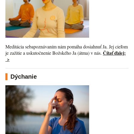
Meditácia sebapoznávaním nám pomáha dosiahnuť Ja. Jej cieľom
Čítať ďalej:
je zažitie a uskutočnenie Božského Ja (átma) v nás.
>
Dýchanie