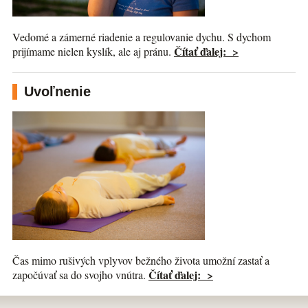
Vedomé a zámerné riadenie a regulovanie dychu. S dychom
Čítať ďalej: >
prijímame nielen kyslík, ale aj pránu.
Uvoľnenie
Čas mimo rušivých vplyvov bežného života umožní zastať a
Čítať ďalej: >
započúvať sa do svojho vnútra.