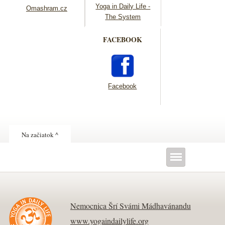
Yoga in Daily Life -
Omashram.cz
The System
FACEBOOK
Facebook
Na začiatok ^
Nemocnica Šrí Svámi Mádhavánandu
www.yogaindailylife.org