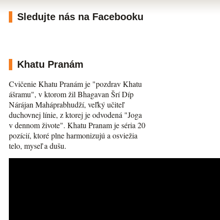
Sledujte nás na Facebooku
Khatu Pranám
Cvičenie Khatu Pranám je "pozdrav Khatu
ášramu", v ktorom žil Bhagavan Šrí Díp
Nárájan Maháprabhudží, veľký učiteľ
duchovnej línie, z ktorej je odvodená "Joga
v dennom živote". Khatu Pranam je séria 20
pozícií, ktoré plne harmonizujú a osviežia
telo, myseľ a dušu.