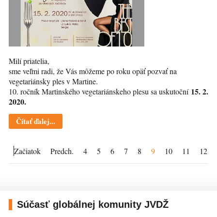
Milí priatelia,
sme veľmi radi, že Vás môžeme po roku opäť pozvať na
vegetariánsky ples v Martine.
15. 2.
10. ročník Martinského vegetariánskeho plesu sa uskutoční
2020.
Čítať ďalej...
Začiatok
Predch.
4
5
6
7
8
9
10
11
12
Súčasť globálnej komunity JVDŽ