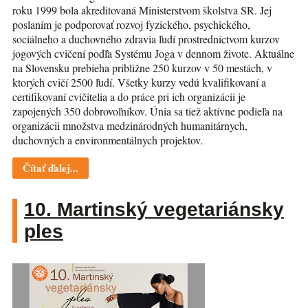
roku 1999 bola akreditovaná Ministerstvom školstva SR. Jej
poslaním je podporovať rozvoj fyzického, psychického,
sociálneho a duchovného zdravia ľudí prostredníctvom kurzov
jogových cvičení podľa Systému Joga v dennom živote. Aktuálne
na Slovensku prebieha približne 250 kurzov v 50 mestách, v
ktorých cvičí 2500 ľudí. Všetky kurzy vedú kvalifikovaní a
certifikovaní cvičitelia a do práce pri ich organizácii je
zapojených 350 dobrovoľníkov. Únia sa tiež aktívne podieľa na
organizácii množstva medzinárodných humanitárnych,
duchovných a environmentálnych projektov.
Čítať ďalej...
10. Martinský vegetariánsky
ples