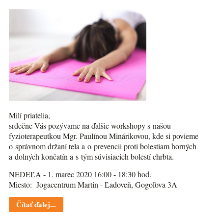
Milí priatelia,
srdečne Vás pozývame na ďalšie workshopy s našou
fyzioterapeutkou Mgr. Paulínou Minárikovou, kde si povieme
o správnom držaní tela a o prevencii proti bolestiam horných
a dolných končatín a s tým súvisiacich bolestí chrbta.
NEDEĽA - 1. marec 2020 16:00 - 18:30 hod.
Miesto: Jogacentrum Martin - Ľadoveň, Gogoľova 3A
Čítať ďalej...