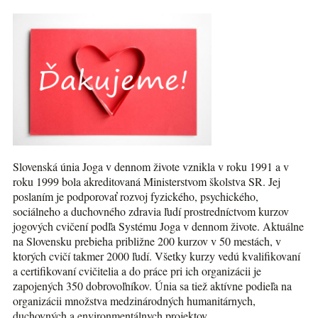
Slovenská únia Joga v dennom živote vznikla v roku 1991 a v
roku 1999 bola akreditovaná Ministerstvom školstva SR. Jej
poslaním je podporovať rozvoj fyzického, psychického,
sociálneho a duchovného zdravia ľudí prostredníctvom kurzov
jogových cvičení podľa Systému Joga v dennom živote. Aktuálne
na Slovensku prebieha približne 200 kurzov v 50 mestách, v
ktorých cvičí takmer 2000 ľudí. Všetky kurzy vedú kvalifikovaní
a certifikovaní cvičitelia a do práce pri ich organizácii je
zapojených 350 dobrovoľníkov. Únia sa tiež aktívne podieľa na
organizácii množstva medzinárodných humanitárnych,
duchovných a environmentálnych projektov.