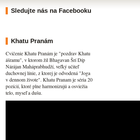
Sledujte nás na Facebooku
Khatu Pranám
Cvičenie Khatu Pranám je "pozdrav Khatu
ášramu", v ktorom žil Bhagavan Šrí Díp
Nárájan Maháprabhudží, veľký učiteľ
duchovnej línie, z ktorej je odvodená "Joga
v dennom živote". Khatu Pranam je séria 20
pozícií, ktoré plne harmonizujú a osviežia
telo, myseľ a dušu.