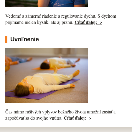
Vedomé a zámerné riadenie a regulovanie dychu. S dychom
Čítať ďalej: >
prijímame nielen kyslík, ale aj pránu.
Uvoľnenie
Čas mimo rušivých vplyvov bežného života umožní zastať a
Čítať ďalej: >
započúvať sa do svojho vnútra.