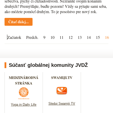
sebectva, pýchy či ctižiadostivosti. Nezraníte svojím konaním
druhých? Premýšľajte, buďte pozorní! Vždy sa pýtajte sami seba,
ako môžete pomôcť druhým. To je posolstvo pre nový rok.
Čítať ďalej...
Začiatok
Predch.
9
10
11
12
13
14
15
16
Súčasť globálnej komunity JVDŽ
MEDZINÁRODNÁ
SWAMIJI.TV
STRÁNKA
Sleduj Swamiji TV
Yoga in Daily Life