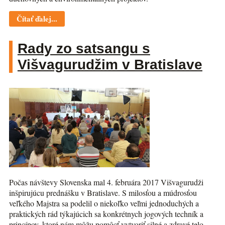
Čítať ďalej...
Rady zo satsangu s
Višvagurudžim v Bratislave
Počas návštevy Slovenska mal 4. februára 2017 Višvagurudži
inšpirujúcu prednášku v Bratislave. S milosťou a múdrosťou
veľkého Majstra sa podelil o niekoľko veľmi jednoduchých a
praktických rád týkajúcich sa konkrétnych jogových techník a
princípov, ktoré nám môžu pomôcť vytvoriť silné a zdravé telo,