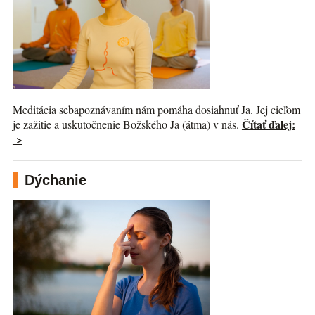
Meditácia sebapoznávaním nám pomáha dosiahnuť Ja. Jej cieľom
Čítať ďalej:
je zažitie a uskutočnenie Božského Ja (átma) v nás.
>
Dýchanie