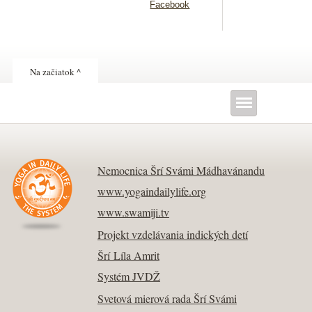
Facebook
Na začiatok ^
Nemocnica Šrí Svámi Mádhavánandu
www.yogaindailylife.org
www.swamiji.tv
Projekt vzdelávania indických detí
Šrí Líla Amrit
Systém JVDŽ
Svetová mierová rada Šrí Svámi