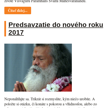
živote Višvaguru Paramhans Svámi Mahéšvaránandu.
Čítať ďalej...
Predsavzatie do nového roku
2017
Neponáhľajte sa. Trikrát si rozmyslite, kým niečo urobíte. A
položte si otázku, či konáte s pokorou a vľúdnosťou, alebo zo