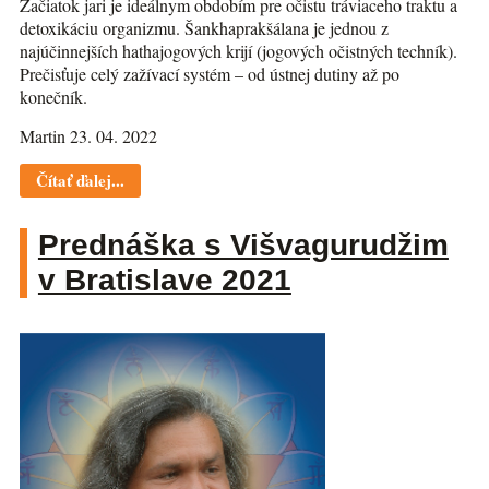
Začiatok jari je ideálnym obdobím pre očistu tráviaceho traktu a
detoxikáciu organizmu. Šankhaprakšálana je jednou z
najúčinnejších hathajogových krijí (jogových očistných techník).
Prečisťuje celý zažívací systém – od ústnej dutiny až po
konečník.
Martin 23. 04. 2022
Čítať ďalej...
Prednáška s Višvagurudžim
v Bratislave 2021