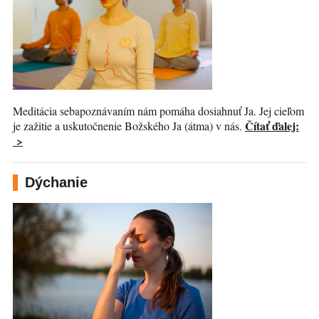
Meditácia sebapoznávaním nám pomáha dosiahnuť Ja. Jej cieľom
Čítať ďalej:
je zažitie a uskutočnenie Božského Ja (átma) v nás.
>
Dýchanie