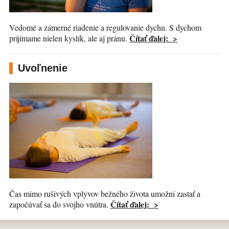
Vedomé a zámerné riadenie a regulovanie dychu. S dychom
Čítať ďalej: >
prijímame nielen kyslík, ale aj pránu.
Uvoľnenie
Čas mimo rušivých vplyvov bežného života umožní zastať a
Čítať ďalej: >
započúvať sa do svojho vnútra.