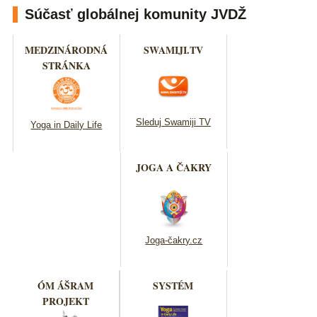
Súčasť globálnej komunity JVDŽ
MEDZINÁRODNÁ
SWAMIJI.TV
STRÁNKA
Sleduj Swamiji TV
Yoga in Daily Life
JOGA A ČAKRY
Joga-čakry.cz
ÓM ÁŠRAM
SYSTÉM
PROJEKT