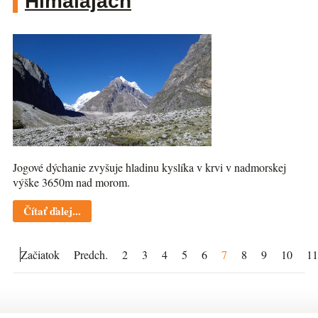
Himalájach
Jogové dýchanie zvyšuje hladinu kyslíka v krvi v nadmorskej
výške 3650m nad morom.
Čítať ďalej...
Začiatok
Predch.
2
3
4
5
6
7
8
9
10
11