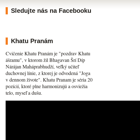
Sledujte nás na Facebooku
Khatu Pranám
Cvičenie Khatu Pranám je "pozdrav Khatu
ášramu", v ktorom žil Bhagavan Šrí Díp
Nárájan Maháprabhudží, veľký učiteľ
duchovnej línie, z ktorej je odvodená "Joga
v dennom živote". Khatu Pranam je séria 20
pozícií, ktoré plne harmonizujú a osviežia
telo, myseľ a dušu.