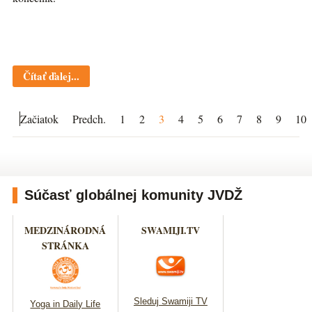
Čítať ďalej...
Začiatok
Predch.
1
2
3
4
5
6
7
8
9
10
Súčasť globálnej komunity JVDŽ
MEDZINÁRODNÁ
SWAMIJI.TV
STRÁNKA
Sleduj Swamiji TV
Yoga in Daily Life