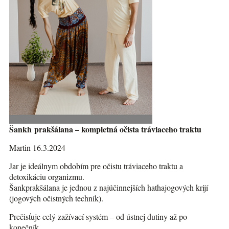
Šankh prakšálana – kompletná očista tráviaceho traktu
Martin 16.3.2024
Jar je ideálnym obdobím pre očistu tráviaceho traktu a
detoxikáciu organizmu.
Šankprakšálana je jednou z najúčinnejších hathajogových krijí
(jogových očistných techník).
Prečisťuje celý zažívací systém – od ústnej dutiny až po
konečník.