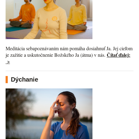
Meditácia sebapoznávaním nám pomáha dosiahnuť Ja. Jej cieľom
Čítať ďalej:
je zažitie a uskutočnenie Božského Ja (átma) v nás.
>
Dýchanie