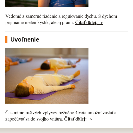
Vedomé a zámerné riadenie a regulovanie dychu. S dychom
Čítať ďalej: >
prijímame nielen kyslík, ale aj pránu.
Uvoľnenie
Čas mimo rušivých vplyvov bežného života umožní zastať a
Čítať ďalej: >
započúvať sa do svojho vnútra.