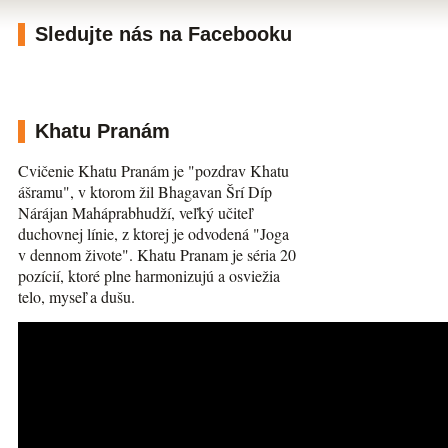
Sledujte nás na Facebooku
Khatu Pranám
Cvičenie Khatu Pranám je "pozdrav Khatu
ášramu", v ktorom žil Bhagavan Šrí Díp
Nárájan Maháprabhudží, veľký učiteľ
duchovnej línie, z ktorej je odvodená "Joga
v dennom živote". Khatu Pranam je séria 20
pozícií, ktoré plne harmonizujú a osviežia
telo, myseľ a dušu.