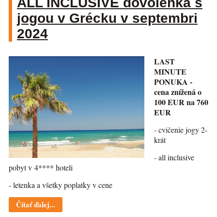
ALL INCLUSIVE dovolenka s
jogou v Grécku v septembri
2024
LAST
MINUTE
PONUKA -
cena znížená o
100 EUR na 760
EUR
- cvičenie jogy 2-
krát
- all inclusive
pobyt v 4**** hoteli
- letenka a všetky poplatky v cene
Čítať ďalej...