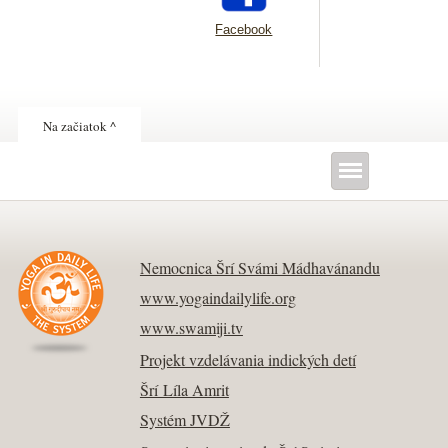
Facebook
Na začiatok ^
Nemocnica Šrí Svámi Mádhavánandu
www.yogaindailylife.org
www.swamiji.tv
Projekt vzdelávania indických detí
Šrí Líla Amrit
Systém JVDŽ