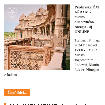
Prednáška ÓM
AŠRAM -
miesto
duchovného
rozvoja - aj
ONLINE
Termín: 18. mája
2024 v čase od
17:00 - 19:00 h
Miesto:
Jogacentrum
Ľadoveň, Martin
Lektor: Niranjan
z Jadanu
Čítať ďalej...