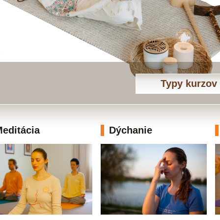
Typy kurzov
editácia
Dýchanie