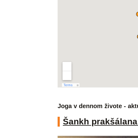
Joga v dennom živote - akt
Šankh prakšálana 