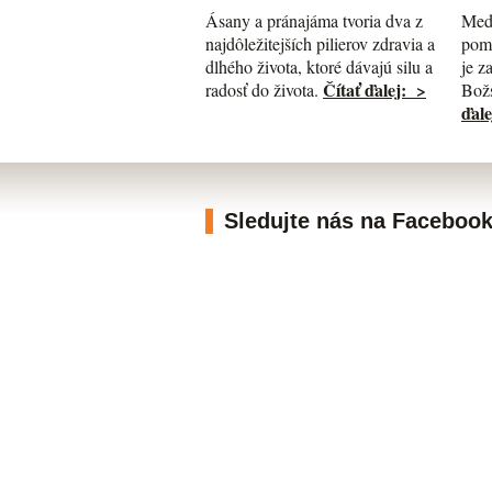
Med
Ásany a pránajáma tvoria dva z
pomá
najdôležitejších pilierov zdravia a
je z
dlhého života, ktoré dávajú silu a
Čítať ďalej: >
Božs
radosť do života.
ďale
Sledujte nás na Faceboo