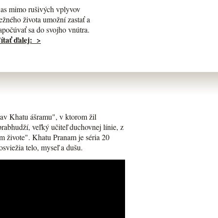
as mimo rušivých vplyvov
ežného života umožní zastať a
apočúvať sa do svojho vnútra.
ítať ďalej: >
av Khatu ášramu", v ktorom žil
bhudží, veľký učiteľ duchovnej línie, z
m živote". Khatu Pranam je séria 20
osviežia telo, myseľ a dušu.