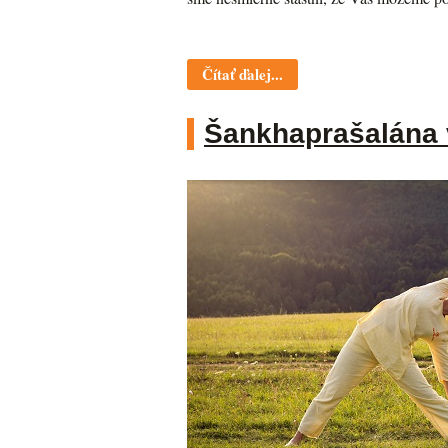
Čítať ďalej...
Šankhaprašalána 