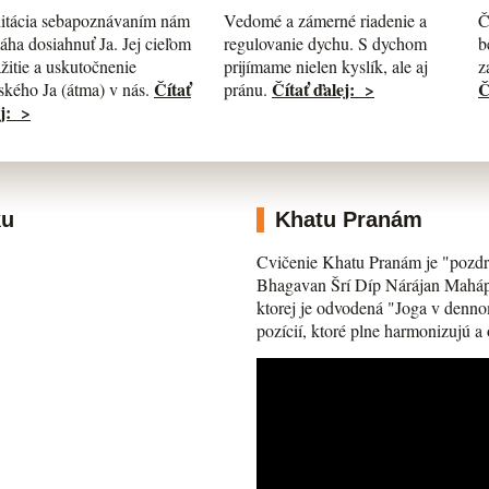
itácia sebapoznávaním nám
Č
Vedomé a zámerné riadenie a
ha dosiahnuť Ja. Jej cieľom
b
regulovanie dychu. S dychom
ažitie a uskutočnenie
z
prijímame nielen kyslík, ale aj
Čítať
Č
Čítať ďalej: >
kého Ja (átma) v nás.
pránu.
j: >
ku
Khatu Pranám
Cvičenie Khatu Pranám je "pozdr
Bhagavan Šrí Díp Nárájan Mahápra
ktorej je odvodená "Joga v denno
pozícií, ktoré plne harmonizujú a 