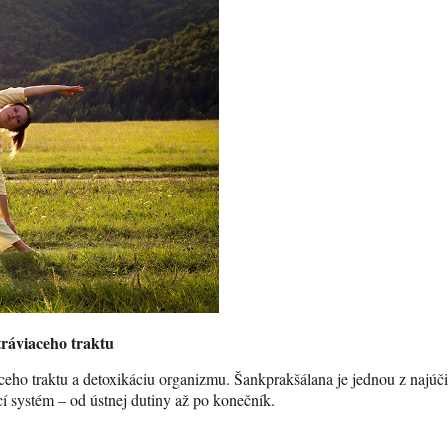
tráviaceho traktu
aceho traktu a detoxikáciu organizmu. Šankprakšálana je jednou z najúči
ací systém – od ústnej dutiny až po konečník.