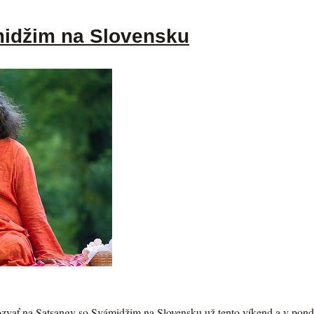
idžim na Slovensku
zvať na Satsangy so Svámidžim na Slovensku už tento víkend a v ponde