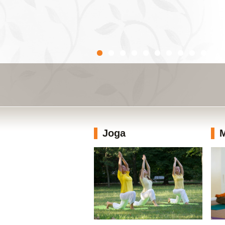
Joga
M