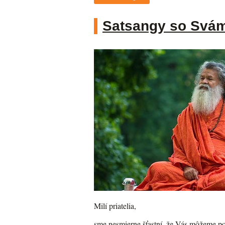
Satsangy so Svám
Milí priatelia,
sme nesmierne šťastní, že Vás môžeme po