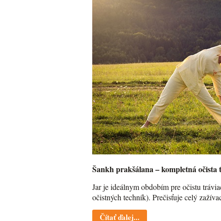
Šankh prakšálana – kompletná očista 
Jar je ideálnym obdobím pre očistu trávi
očistných techník). Prečisťuje celý zažív
Čítať ďalej...