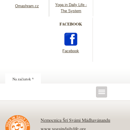
Yoga in Daily Life -
Omashram.cz
The System
FACEBOOK
Facebook
Na začiatok ^
Nemocnica Šrí Svámi Mádhavánandu
www.yogaindailylife.org