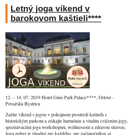
Letný joga víkend v
barokovom kaštieli****
12. – 14. 07. 2019 Hotel Gino Park Palace****, Orlové -
Považská Bystrica
Zažite víkend s jogou v pokojnom prostredí kaštieľa s
historickým parkom a získajte harmóniu a vitalitu cvičením jogy,
spoznávacími joga workshopmi, wellnessom a zdravou stravou.
Joga pobyt je vhodný pre každého, pre začiatočníkov aj