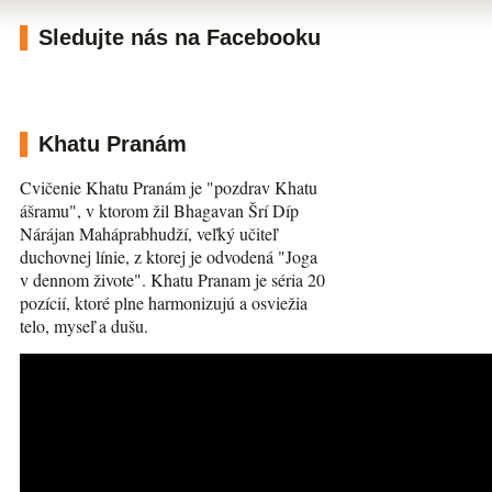
Sledujte nás na Facebooku
Khatu Pranám
Cvičenie Khatu Pranám je "pozdrav Khatu
ášramu", v ktorom žil Bhagavan Šrí Díp
Nárájan Maháprabhudží, veľký učiteľ
duchovnej línie, z ktorej je odvodená "Joga
v dennom živote". Khatu Pranam je séria 20
pozícií, ktoré plne harmonizujú a osviežia
telo, myseľ a dušu.