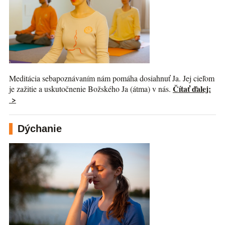
Meditácia sebapoznávaním nám pomáha dosiahnuť Ja. Jej cieľom
Čítať ďalej:
je zažitie a uskutočnenie Božského Ja (átma) v nás.
>
Dýchanie