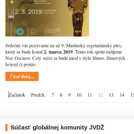
Srdečne vás pozývame na už 9. Martinský vegetariánsky ples,
2. marca 2019
ktorý sa bude konať
. Tento rok spolu zažijeme
Noc Oscarov. Celý večer sa bude niesť v štýle filmov, filmových
hviezd či postáv.
Čítať ďalej...
Začiatok
Predch.
7
8
9
10
11
12
13
14
1
Súčasť globálnej komunity JVDŽ