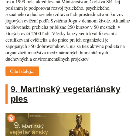
roku 1999 bola akreditovaná Ministerstvom školstva SR. Jej
poslaním je podporovať rozvoj fyzického, psychického,
sociálneho a duchovného zdravia ľudí prostredníctvom kurzov
jogových cvičení podľa Systému Joga v dennom živote. Aktuálne
na Slovensku prebieha približne 250 kurzov v 50 mestách, v
ktorých cvičí 2500 ľudí. Všetky kurzy vedú kvalifikovaní a
certifikovaní cvičitelia a do práce pri ich organizácii je
zapojených 350 dobrovoľníkov. Únia sa tiež aktívne podieľa na
organizácii množstva medzinárodných humanitárnych,
duchovných a environmentálnych projektov.
Čítať ďalej...
9. Martinský vegetariánsky
ples