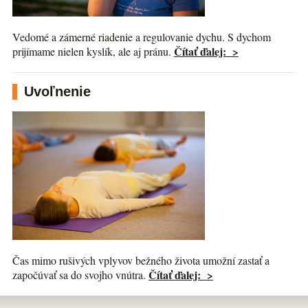
Vedomé a zámerné riadenie a regulovanie dychu. S dychom
Čítať ďalej: >
prijímame nielen kyslík, ale aj pránu.
Uvoľnenie
Čas mimo rušivých vplyvov bežného života umožní zastať a
Čítať ďalej: >
započúvať sa do svojho vnútra.