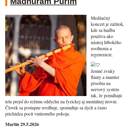
Madhuram Purim
Meditačný
koncert je zážitok,
kde sa hudba
používa ako
nástroj hlbokého
uvoľnenia a
regenerácie.
Jemné zvuky
flauty a mantier
pôsobia na
nervový systém
tak, že pomáhajú
telu prejsť do režimu oddychu na fyzickej aj mentálnej úrovni.
Človek sa postupne uvoľňuje, spomaľuje sa dych a často
prichádza pocit vnútorného pokoja.
Martin 29.5.2026