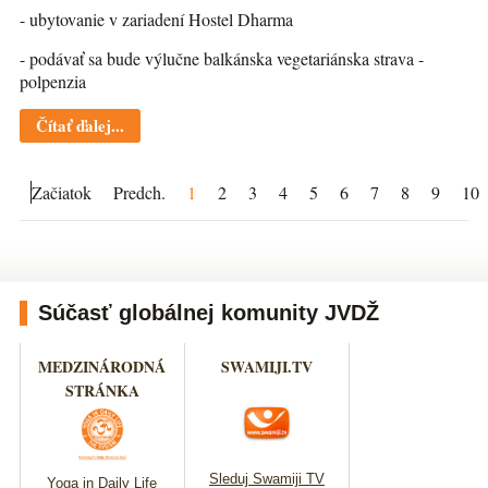
- ubytovanie v zariadení Hostel Dharma
- podávať sa bude výlučne balkánska vegetariánska strava -
polpenzia
Čítať ďalej...
Začiatok
Predch.
1
2
3
4
5
6
7
8
9
10
Súčasť globálnej komunity JVDŽ
MEDZINÁRODNÁ
SWAMIJI.TV
STRÁNKA
Sleduj Swamiji TV
Yoga in Daily Life