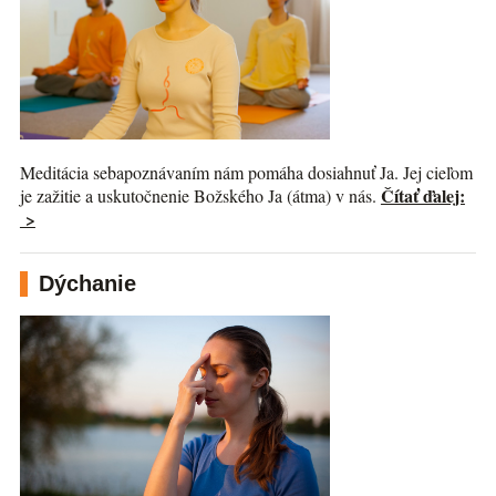
Meditácia sebapoznávaním nám pomáha dosiahnuť Ja. Jej cieľom
Čítať ďalej:
je zažitie a uskutočnenie Božského Ja (átma) v nás.
>
Dýchanie