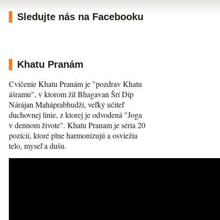
Sledujte nás na Facebooku
Khatu Pranám
Cvičenie Khatu Pranám je "pozdrav Khatu
ášramu", v ktorom žil Bhagavan Šrí Díp
Nárájan Maháprabhudží, veľký učiteľ
duchovnej línie, z ktorej je odvodená "Joga
v dennom živote". Khatu Pranam je séria 20
pozícií, ktoré plne harmonizujú a osviežia
telo, myseľ a dušu.