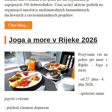
zapojených 350 dobrovoľníkov. Únia sa tiež aktívne podieľa na
organizácii množstva medzinárodných humanitárnych,
duchovných a environmentálnych projektov.
Čítať ďalej...
Joga a more v Rijeke 2026
Pozývame vás na
pobyt pri mori v
Rijeke - Joga a
more
- od 27. júna - 4.
júla 2026.
- spoločné ranné
jogové cvičenie
- príchod vlastnou dopravou