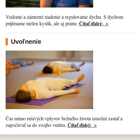
Vedomé a zámerné riadenie a regulovanie dychu. S dychom
Čítať ďalej: >
prijímame nielen kyslík, ale aj pránu.
Uvoľnenie
Čas mimo rušivých vplyvov bežného života umožní zastať a
Čítať ďalej: >
započúvať sa do svojho vnútra.