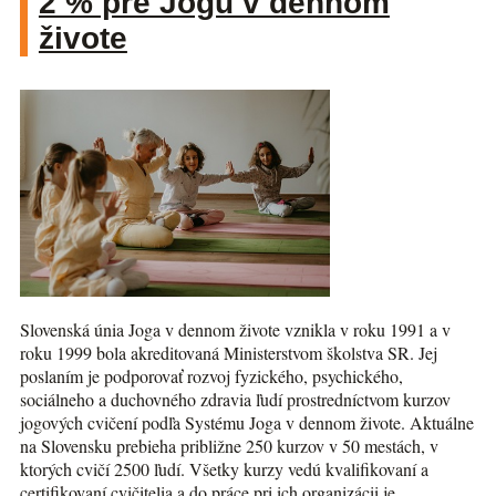
2 % pre Jogu v dennom
živote
Slovenská únia Joga v dennom živote vznikla v roku 1991 a v
roku 1999 bola akreditovaná Ministerstvom školstva SR. Jej
poslaním je podporovať rozvoj fyzického, psychického,
sociálneho a duchovného zdravia ľudí prostredníctvom kurzov
jogových cvičení podľa Systému Joga v dennom živote. Aktuálne
na Slovensku prebieha približne 250 kurzov v 50 mestách, v
ktorých cvičí 2500 ľudí. Všetky kurzy vedú kvalifikovaní a
certifikovaní cvičitelia a do práce pri ich organizácii je