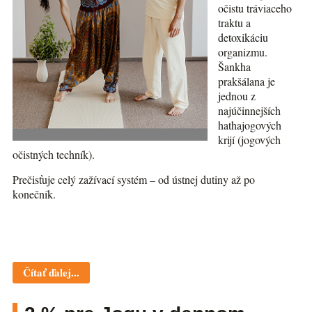
očistu tráviaceho
traktu a
detoxikáciu
organizmu.
Šankha
prakšálana je
jednou z
najúčinnejších
hathajogových
krijí (jogových
očistných techník).
Prečisťuje celý zažívací systém – od ústnej dutiny až po
konečník.
Čítať ďalej...