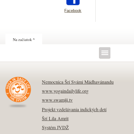
Facebook
Na začiatok ^
Nemocnica Šrí Svámi Mádhavánandu
www.yogaindailylife.org
www.swamiji.tv
Projekt vzdelávania indických detí
Šrí Líla Amrit
Systém JVDŽ