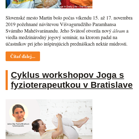
Slovenské mesto Martin bolo počas víkendu 15. až 17. novembra
2019 požehnané návštevou Višvagurudžiho Paramhansa
Svámiho Mahéšvaránandu. Jeho Svätosť otvorila nový
ášram
a
viedla medzinárodný jogový seminár, na ktorom padal na
účastníkov pri jeho inšpirujúcich prednáškach nektár múdrosti.
Čítať ďalej...
Cyklus workshopov Joga s
fyzioterapeutkou v Bratislave