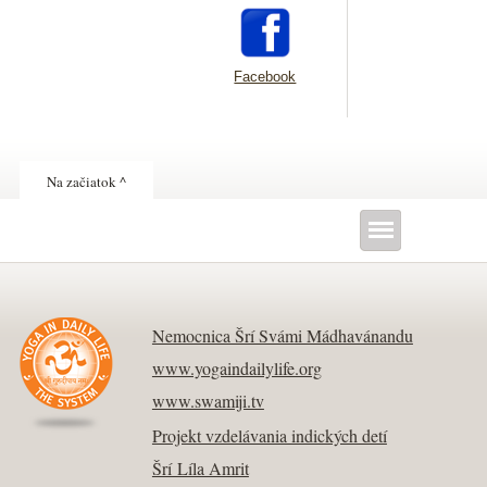
Facebook
Na začiatok ^
Nemocnica Šrí Svámi Mádhavánandu
www.yogaindailylife.org
www.swamiji.tv
Projekt vzdelávania indických detí
Šrí Líla Amrit