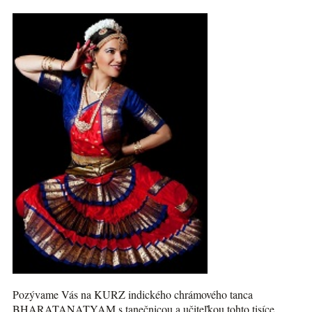
Pozývame Vás na KURZ indického chrámového tanca
BHARATANATYAM s tanečnicou a učiteľkou tohto tisíce