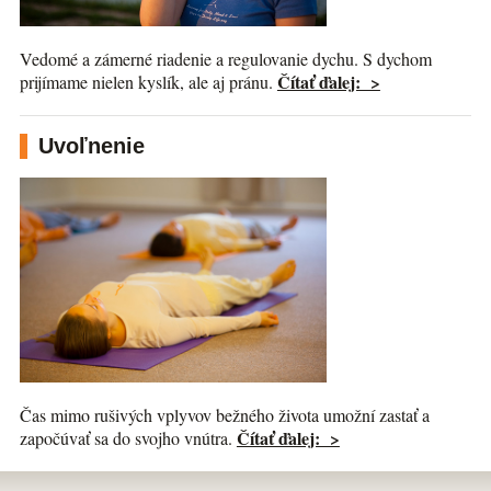
Vedomé a zámerné riadenie a regulovanie dychu. S dychom
Čítať ďalej: >
prijímame nielen kyslík, ale aj pránu.
Uvoľnenie
Čas mimo rušivých vplyvov bežného života umožní zastať a
Čítať ďalej: >
započúvať sa do svojho vnútra.