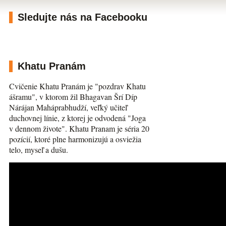
Sledujte nás na Facebooku
Khatu Pranám
Cvičenie Khatu Pranám je "pozdrav Khatu
ášramu", v ktorom žil Bhagavan Šrí Díp
Nárájan Maháprabhudží, veľký učiteľ
duchovnej línie, z ktorej je odvodená "Joga
v dennom živote". Khatu Pranam je séria 20
pozícií, ktoré plne harmonizujú a osviežia
telo, myseľ a dušu.