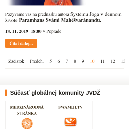
Systému Joga v dennom
Pozývame vás na prednášku autora
Paramhans Svámi Mahéšvaránandu.
živote
18. 11. 2019 18:00
v Poprade
Čítať ďalej...
Začiatok
Predch.
5
6
7
8
9
10
11
12
13
Súčasť globálnej komunity JVDŽ
MEDZINÁRODNÁ
SWAMIJI.TV
STRÁNKA