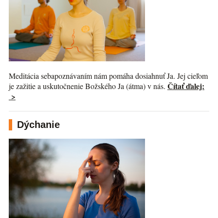
Meditácia sebapoznávaním nám pomáha dosiahnuť Ja. Jej cieľom
Čítať ďalej:
je zažitie a uskutočnenie Božského Ja (átma) v nás.
>
Dýchanie