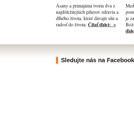
Med
Ásany a pránajáma tvoria dva z
pomá
najdôležitejších pilierov zdravia a
je z
dlhého života, ktoré dávajú silu a
Čítať ďalej: >
Božs
radosť do života.
ďale
Sledujte nás na Faceboo