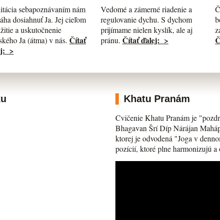
itácia sebapoznávaním nám
Č
Vedomé a zámerné riadenie a
ha dosiahnuť Ja. Jej cieľom
b
regulovanie dychu. S dychom
ažitie a uskutočnenie
z
prijímame nielen kyslík, ale aj
Čítať
Č
Čítať ďalej: >
kého Ja (átma) v nás.
pránu.
j: >
ku
Khatu Pranám
Cvičenie Khatu Pranám je "pozdr
Bhagavan Šrí Díp Nárájan Mahápra
ktorej je odvodená "Joga v denno
pozícií, ktoré plne harmonizujú a 