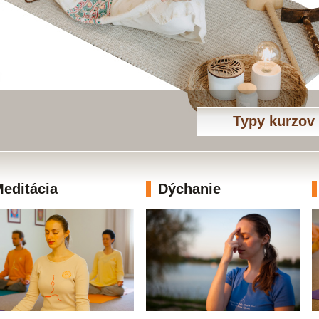
Typy kurzov
editácia
Dýchanie