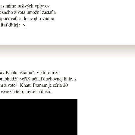
as mimo rušivých vplyvov
ežného života umožní zastať a
apočúvať sa do svojho vnútra.
ítať ďalej: >
av Khatu ášramu", v ktorom žil
bhudží, veľký učiteľ duchovnej línie, z
m živote". Khatu Pranam je séria 20
osviežia telo, myseľ a dušu.