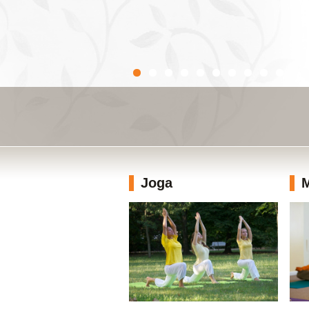
Joga
M