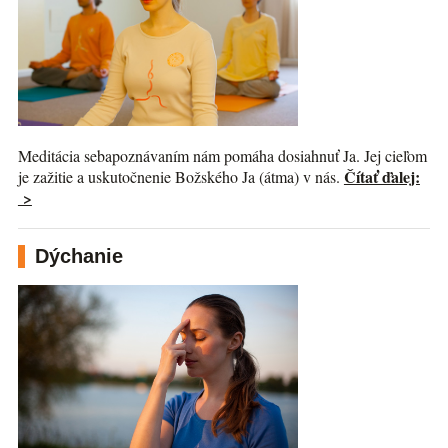
Meditácia sebapoznávaním nám pomáha dosiahnuť Ja. Jej cieľom
Čítať ďalej:
je zažitie a uskutočnenie Božského Ja (átma) v nás.
>
Dýchanie