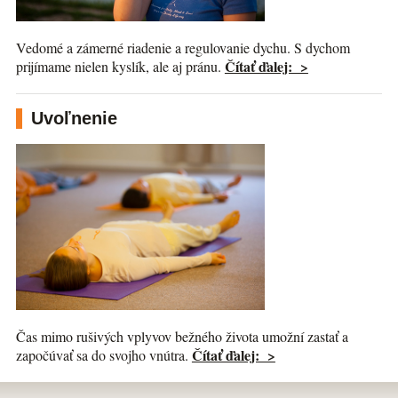
Vedomé a zámerné riadenie a regulovanie dychu. S dychom
Čítať ďalej: >
prijímame nielen kyslík, ale aj pránu.
Uvoľnenie
Čas mimo rušivých vplyvov bežného života umožní zastať a
Čítať ďalej: >
započúvať sa do svojho vnútra.