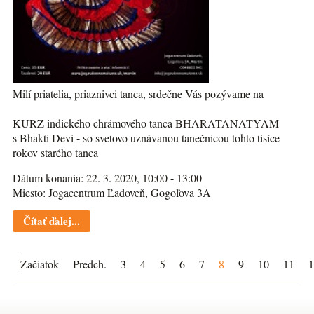
Milí priatelia, priaznivci tanca, srdečne Vás pozývame na
KURZ indického chrámového tanca BHARATANATYAM
s Bhakti Devi - so svetovo uznávanou tanečnicou tohto tisíce
rokov starého tanca
Dátum konania: 22. 3. 2020, 10:00 - 13:00
Miesto: Jogacentrum Ľadoveň, Gogoľova 3A
Čítať ďalej...
Začiatok
Predch.
3
4
5
6
7
8
9
10
11
1