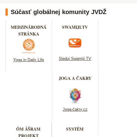
Súčasť globálnej komunity JVDŽ
MEDZINÁRODNÁ
SWAMIJI.TV
STRÁNKA
Sleduj Swamiji TV
Yoga in Daily Life
JOGA A ČAKRY
Joga-čakry.cz
ÓM ÁŠRAM
SYSTÉM
PROJEKT