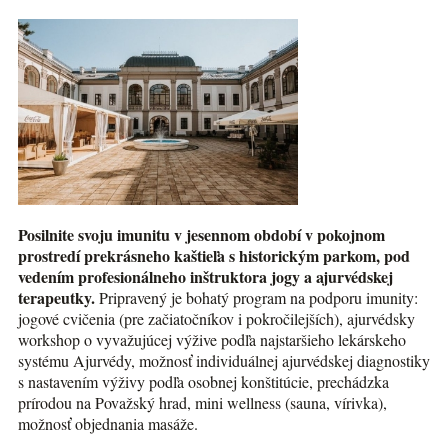
Posilnite svoju imunitu v jesennom období v pokojnom
prostredí prekrásneho kaštieľa s historickým parkom, pod
vedením profesionálneho inštruktora jogy a ajurvédskej
terapeutky.
Pripravený je bohatý program na podporu imunity:
jogové cvičenia (pre začiatočníkov i pokročilejších), ajurvédsky
workshop o vyvažujúcej výžive podľa najstaršieho lekárskeho
systému Ajurvédy, možnosť individuálnej ajurvédskej diagnostiky
s nastavením výživy podľa osobnej konštitúcie, prechádzka
prírodou na Považský hrad, mini wellness (sauna, vírivka),
možnosť objednania masáže.