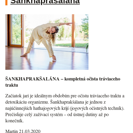
Šankhaprašalána
ŠANKHAPRAKŠALÁNA – kompletná očista tráviaceho
traktu
Začiatok jari je ideálnym obdobím pre očistu tráviaceho traktu a
detoxikáciu organizmu. Šankhaprakšálana je jednou z
najúčinnejších hathajogových krijí (jogových očistných techník).
Prečisťuje celý zažívací systém – od ústnej dutiny až po
konečník.
Martin 21.03.2020