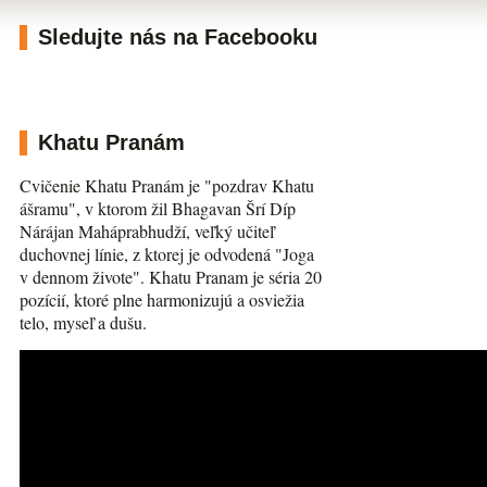
Sledujte nás na Facebooku
Khatu Pranám
Cvičenie Khatu Pranám je "pozdrav Khatu
ášramu", v ktorom žil Bhagavan Šrí Díp
Nárájan Maháprabhudží, veľký učiteľ
duchovnej línie, z ktorej je odvodená "Joga
v dennom živote". Khatu Pranam je séria 20
pozícií, ktoré plne harmonizujú a osviežia
telo, myseľ a dušu.