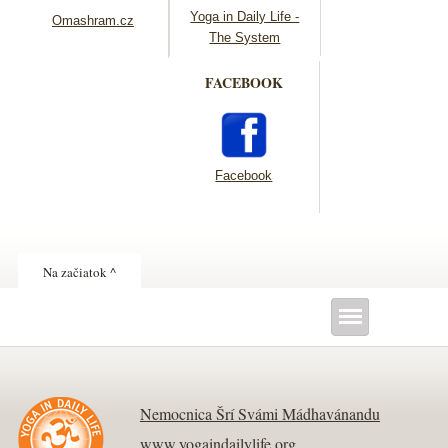
Yoga in Daily Life -
Omashram.cz
The System
FACEBOOK
Facebook
Na začiatok ^
Nemocnica Šrí Svámi Mádhavánandu
www.yogaindailylife.org