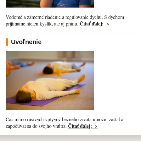
Vedomé a zámerné riadenie a regulovanie dychu. S dychom
Čítať ďalej: >
prijímame nielen kyslík, ale aj pránu.
Uvoľnenie
Čas mimo rušivých vplyvov bežného života umožní zastať a
Čítať ďalej: >
započúvať sa do svojho vnútra.