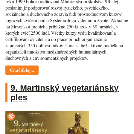
roku 1999 bola akreditovaná Ministerstvom školstva SR. Jej
poslaním je podporovať rozvoj fyzického, psychického,
sociálneho a duchovného zdravia ľudí prostredníctvom kurzov
jogových cvičení podľa Systému Joga v dennom živote. Aktuálne
na Slovensku prebieha približne 250 kurzov v 50 mestách, v
ktorých cvičí 2500 ľudí. Všetky kurzy vedú kvalifikovaní a
certifikovaní cvičitelia a do práce pri ich organizácii je
zapojených 350 dobrovoľníkov. Únia sa tiež aktívne podieľa na
organizácii množstva medzinárodných humanitárnych,
duchovných a environmentálnych projektov.
Čítať ďalej...
9. Martinský vegetariánsky
ples