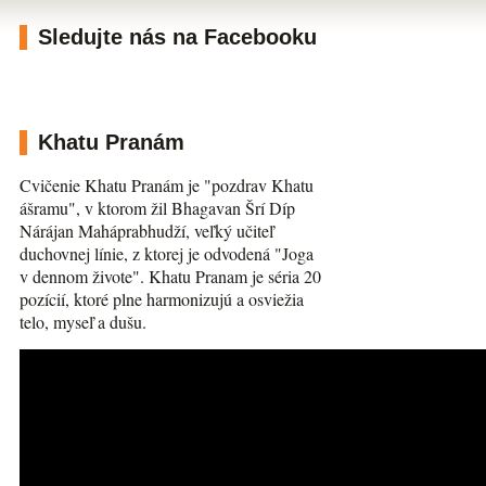
Sledujte nás na Facebooku
Khatu Pranám
Cvičenie Khatu Pranám je "pozdrav Khatu
ášramu", v ktorom žil Bhagavan Šrí Díp
Nárájan Maháprabhudží, veľký učiteľ
duchovnej línie, z ktorej je odvodená "Joga
v dennom živote". Khatu Pranam je séria 20
pozícií, ktoré plne harmonizujú a osviežia
telo, myseľ a dušu.