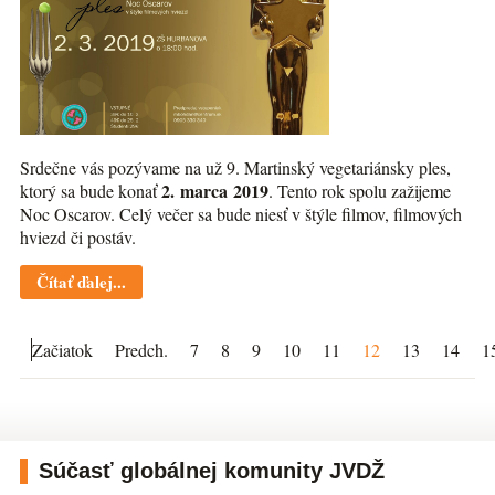
Srdečne vás pozývame na už 9. Martinský vegetariánsky ples,
2. marca 2019
ktorý sa bude konať
. Tento rok spolu zažijeme
Noc Oscarov. Celý večer sa bude niesť v štýle filmov, filmových
hviezd či postáv.
Čítať ďalej...
Začiatok
Predch.
7
8
9
10
11
12
13
14
1
Súčasť globálnej komunity JVDŽ