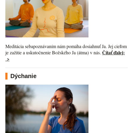
Meditácia sebapoznávaním nám pomáha dosiahnuť Ja. Jej cieľom
Čítať ďalej:
je zažitie a uskutočnenie Božského Ja (átma) v nás.
>
Dýchanie