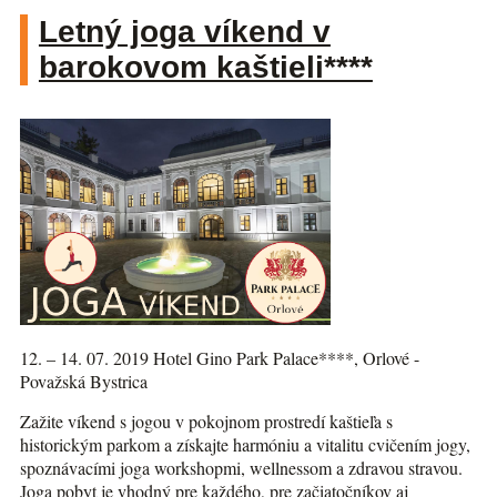
Letný joga víkend v
barokovom kaštieli****
12. – 14. 07. 2019 Hotel Gino Park Palace****, Orlové -
Považská Bystrica
Zažite víkend s jogou v pokojnom prostredí kaštieľa s
historickým parkom a získajte harmóniu a vitalitu cvičením jogy,
spoznávacími joga workshopmi, wellnessom a zdravou stravou.
Joga pobyt je vhodný pre každého, pre začiatočníkov aj