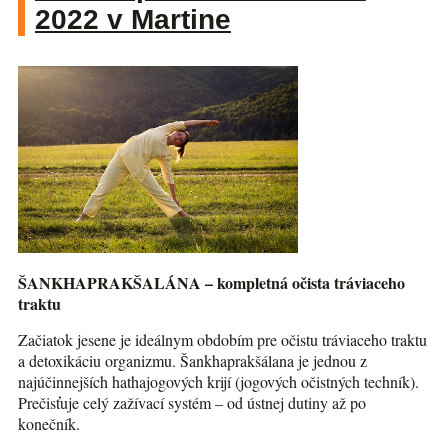
2022 v Martine
ŠANKHAPRAKŠALÁNA – kompletná očista tráviaceho
traktu
Začiatok jesene je ideálnym obdobím pre očistu tráviaceho traktu
a detoxikáciu organizmu. Šankhaprakšálana je jednou z
najúčinnejších hathajogových krijí (jogových očistných techník).
Prečisťuje celý zažívací systém – od ústnej dutiny až po
konečník.