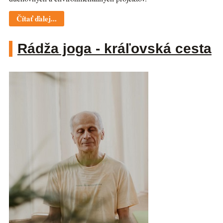
Čítať ďalej...
Rádža joga - kráľovská cesta