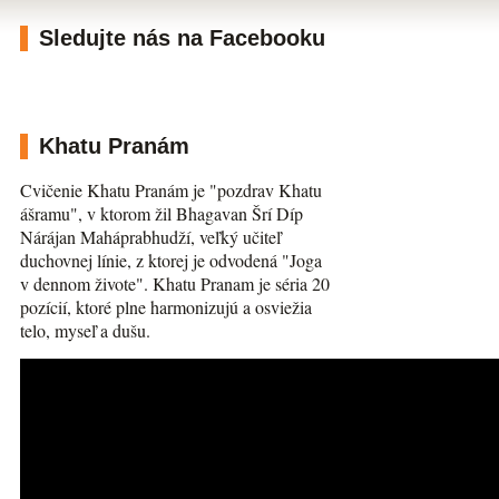
Sledujte nás na Facebooku
Khatu Pranám
Cvičenie Khatu Pranám je "pozdrav Khatu
ášramu", v ktorom žil Bhagavan Šrí Díp
Nárájan Maháprabhudží, veľký učiteľ
duchovnej línie, z ktorej je odvodená "Joga
v dennom živote". Khatu Pranam je séria 20
pozícií, ktoré plne harmonizujú a osviežia
telo, myseľ a dušu.