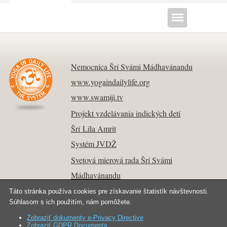
Nemocnica Šrí Svámi Mádhavánandu
www.yogaindailylife.org
www.swamiji.tv
Projekt vzdelávania indických detí
Šrí Líla Amrit
Systém JVDŽ
Svetová mierová rada Šrí Svámi
Mádhavánandu
Táto stránka používa cookies pre získavanie štatistík návštevnosti.
Súhlasom s ich použitím, nám pomôžete.
Zobraziť dokumenty e-Privacy Directive
Kontakt
Copyright © 2026 Joga v dennom živote.
Zobraziť GDPR Documents