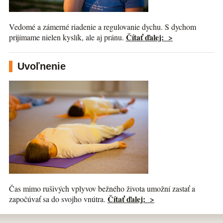
Vedomé a zámerné riadenie a regulovanie dychu. S dychom
Čítať ďalej: >
prijímame nielen kyslík, ale aj pránu.
Uvoľnenie
Čas mimo rušivých vplyvov bežného života umožní zastať a
Čítať ďalej: >
započúvať sa do svojho vnútra.