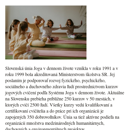
Slovenská únia Joga v dennom živote vznikla v roku 1991 a v
roku 1999 bola akreditovaná Ministerstvom školstva SR. Jej
poslaním je podporovať rozvoj fyzického, psychického,
sociálneho a duchovného zdravia ľudí prostredníctvom kurzov
jogových cvičení podľa Systému Joga v dennom živote. Aktuálne
na Slovensku prebieha približne 250 kurzov v 50 mestách, v
ktorých cvičí 2500 ľudí. Všetky kurzy vedú kvalifikovaní a
certifikovaní cvičitelia a do práce pri ich organizácii je
zapojených 350 dobrovoľníkov. Únia sa tiež aktívne podieľa na
organizácii množstva medzinárodných humanitárnych,
duchovných a environmentálnych projektov.