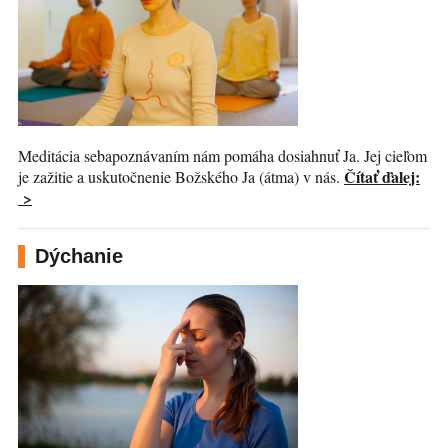
Meditácia sebapoznávaním nám pomáha dosiahnuť Ja. Jej cieľom
Čítať ďalej:
je zažitie a uskutočnenie Božského Ja (átma) v nás.
>
Dýchanie