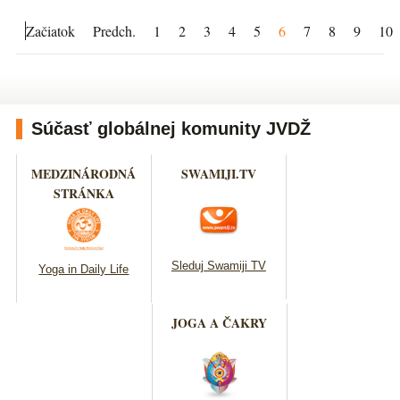
Začiatok
Predch.
1
2
3
4
5
6
7
8
9
10
Súčasť globálnej komunity JVDŽ
MEDZINÁRODNÁ
SWAMIJI.TV
STRÁNKA
Sleduj Swamiji TV
Yoga in Daily Life
JOGA A ČAKRY