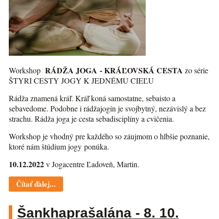
RÁDŽA JOGA - KRÁĽOVSKÁ CESTA
Workshop
zo série
ŠTYRI CESTY JOGY K JEDNÉMU CIEĽU
Rádža znamená kráľ. Kráľ koná samostatne, sebaisto a
sebavedome. Podobne i rádžajogín je svojbytný, nezávislý a bez
strachu. Rádža joga je cesta sebadisciplíny a cvičenia.
Workshop je vhodný pre každého so záujmom o hlbšie poznanie,
ktoré nám štúdium jogy ponúka.
10.12.2022
v Jogacentre Ľadoveň, Martin.
Čítať ďalej...
Šankhaprašalána - 8. 10.