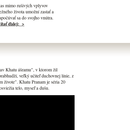
as mimo rušivých vplyvov
ežného života umožní zastať a
apočúvať sa do svojho vnútra.
ítať ďalej: >
av Khatu ášramu", v ktorom žil
bhudží, veľký učiteľ duchovnej línie, z
m živote". Khatu Pranam je séria 20
osviežia telo, myseľ a dušu.