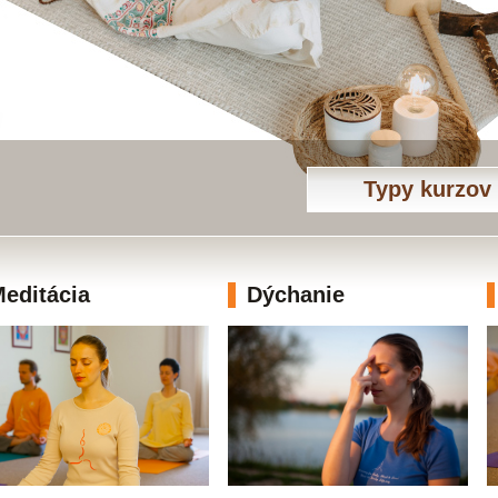
Typy kurzov
editácia
Dýchanie