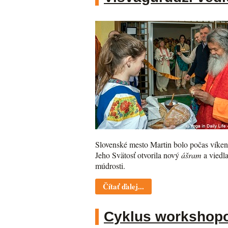
Slovenské mesto Martin bolo počas vík
Jeho Svätosť otvorila nový
ášram
a viedl
múdrosti.
Čítať ďalej...
Cyklus workshopov