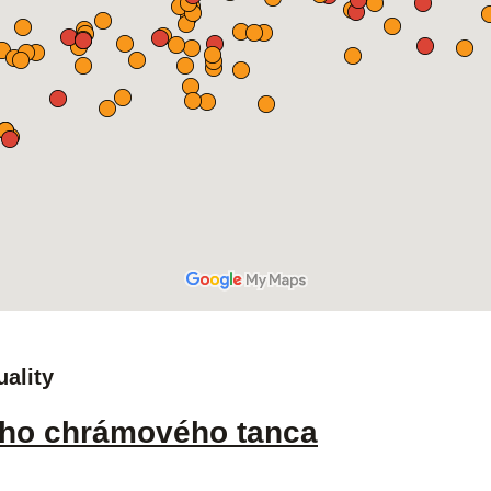
uality
ého chrámového tanca