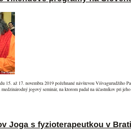
endu 15. až 17. novembra 2019 požehnané návštevou Višvagurudžiho 
a medzinárodný jogový seminár, na ktorom padal na účastníkov pri jeho
 Joga s fyzioterapeutkou v Brat