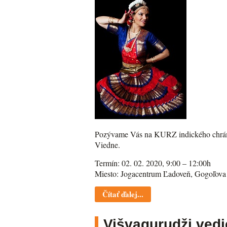
Pozývame Vás na KURZ indického chrám
Viedne.
Termín: 02. 02. 2020, 9:00 – 12:00h
Miesto: Jogacentrum Ľadoveň, Gogoľova
Čítať ďalej...
Višvagurudži ved