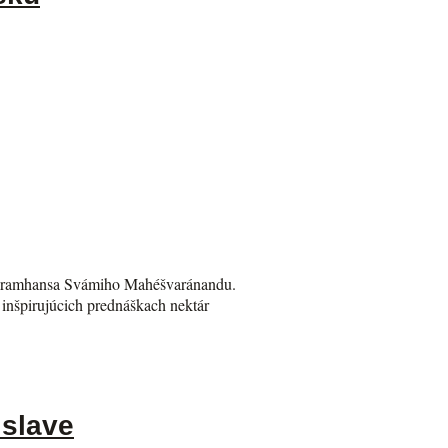
Paramhansa Svámiho Mahéšvaránandu.
 inšpirujúcich prednáškach nektár
islave