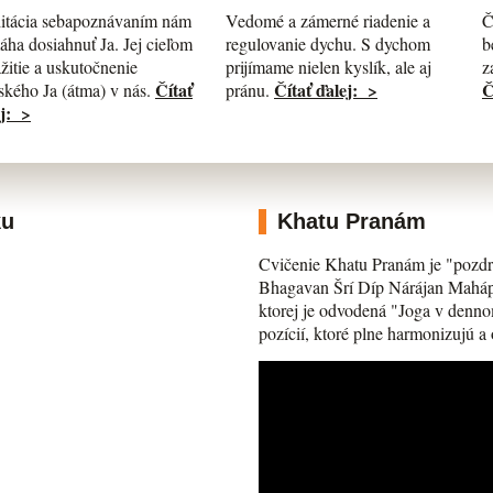
itácia sebapoznávaním nám
Č
Vedomé a zámerné riadenie a
ha dosiahnuť Ja. Jej cieľom
b
regulovanie dychu. S dychom
ažitie a uskutočnenie
z
prijímame nielen kyslík, ale aj
Čítať
Č
Čítať ďalej: >
kého Ja (átma) v nás.
pránu.
j: >
ku
Khatu Pranám
Cvičenie Khatu Pranám je "pozdr
Bhagavan Šrí Díp Nárájan Mahápra
ktorej je odvodená "Joga v denno
pozícií, ktoré plne harmonizujú a 