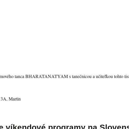
ového tanca BHARATANATYAM s tanečnicou a učiteľkou tohto tisíce 
 3A, Martin
ie víkendové programy na Sloven