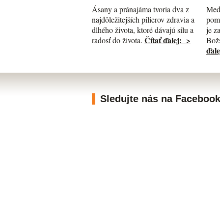
Med
Ásany a pránajáma tvoria dva z
pomá
najdôležitejších pilierov zdravia a
je z
dlhého života, ktoré dávajú silu a
Čítať ďalej: >
Božs
radosť do života.
ďale
Sledujte nás na Faceboo