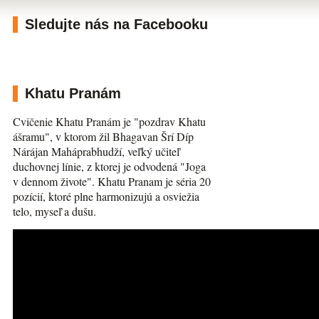
Sledujte nás na Facebooku
Khatu Pranám
Cvičenie Khatu Pranám je "pozdrav Khatu
ášramu", v ktorom žil Bhagavan Šrí Díp
Nárájan Maháprabhudží, veľký učiteľ
duchovnej línie, z ktorej je odvodená "Joga
v dennom živote". Khatu Pranam je séria 20
pozícií, ktoré plne harmonizujú a osviežia
telo, myseľ a dušu.