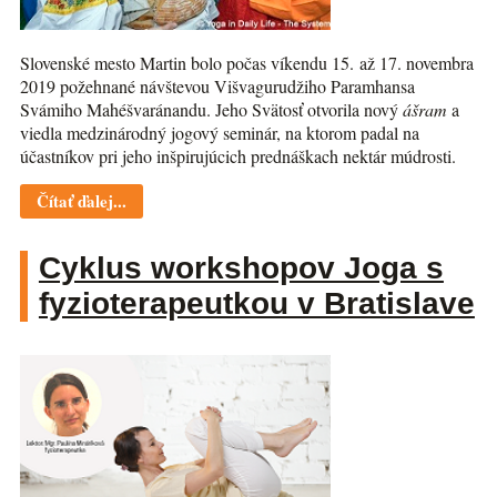
Slovenské mesto Martin bolo počas víkendu 15. až 17. novembra
2019 požehnané návštevou Višvagurudžiho Paramhansa
Svámiho Mahéšvaránandu. Jeho Svätosť otvorila nový
ášram
a
viedla medzinárodný jogový seminár, na ktorom padal na
účastníkov pri jeho inšpirujúcich prednáškach nektár múdrosti.
Čítať ďalej...
Cyklus workshopov Joga s
fyzioterapeutkou v Bratislave