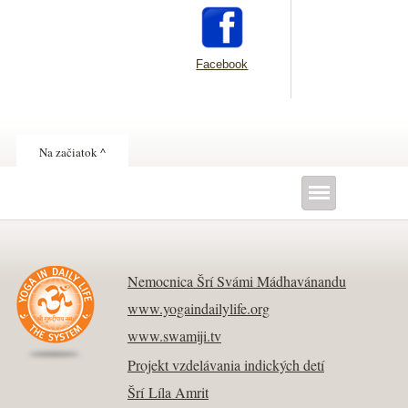
Facebook
Na začiatok ^
Nemocnica Šrí Svámi Mádhavánandu
www.yogaindailylife.org
www.swamiji.tv
Projekt vzdelávania indických detí
Šrí Líla Amrit