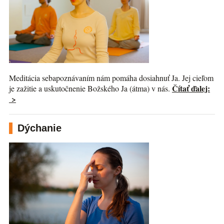
Meditácia sebapoznávaním nám pomáha dosiahnuť Ja. Jej cieľom
Čítať ďalej:
je zažitie a uskutočnenie Božského Ja (átma) v nás.
>
Dýchanie