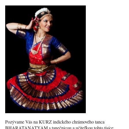
Pozývame Vás na KURZ indického chrámového tanca
BHARATANATYAM s tanečnicou a učiteľkou tohto tisíce