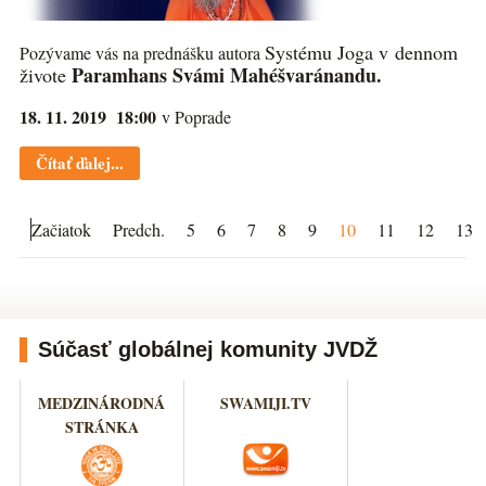
Systému Joga v dennom
Pozývame vás na prednášku autora
Paramhans Svámi Mahéšvaránandu.
živote
18. 11. 2019 18:00
v Poprade
Čítať ďalej...
Začiatok
Predch.
5
6
7
8
9
10
11
12
13
Súčasť globálnej komunity JVDŽ
MEDZINÁRODNÁ
SWAMIJI.TV
STRÁNKA