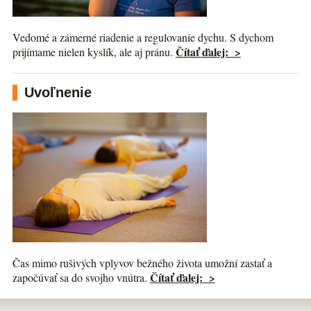
Vedomé a zámerné riadenie a regulovanie dychu. S dychom
Čítať ďalej: >
prijímame nielen kyslík, ale aj pránu.
Uvoľnenie
Čas mimo rušivých vplyvov bežného života umožní zastať a
Čítať ďalej: >
započúvať sa do svojho vnútra.