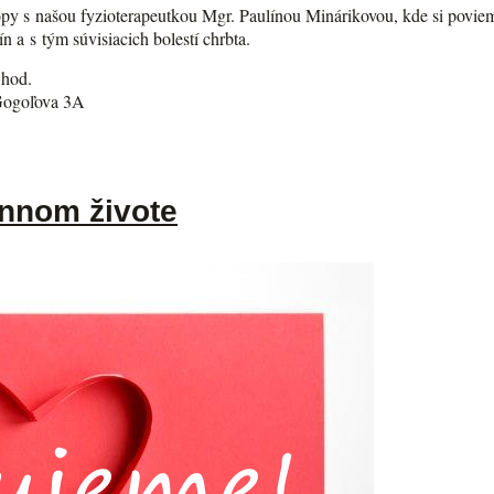
y s našou fyzioterapeutkou Mgr. Paulínou Minárikovou, kde si povieme
n a s tým súvisiacich bolestí chrbta.
 hod.
 Gogoľova 3A
ennom živote