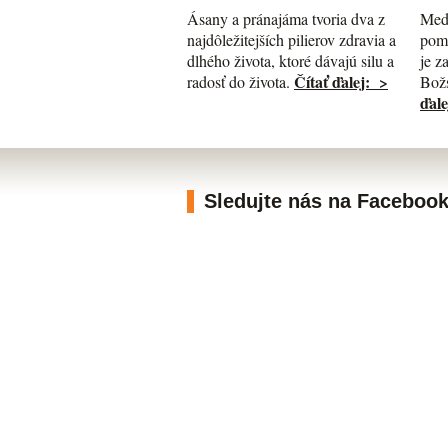
Med
Ásany a pránajáma tvoria dva z
pomá
najdôležitejších pilierov zdravia a
je z
dlhého života, ktoré dávajú silu a
Čítať ďalej: >
Božs
radosť do života.
ďale
Sledujte nás na Faceboo