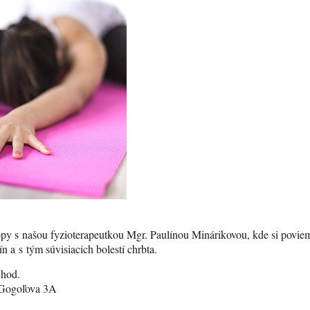
y s našou fyzioterapeutkou Mgr. Paulínou Minárikovou, kde si povieme
n a s tým súvisiacich bolestí chrbta.
 hod.
 Gogoľova 3A