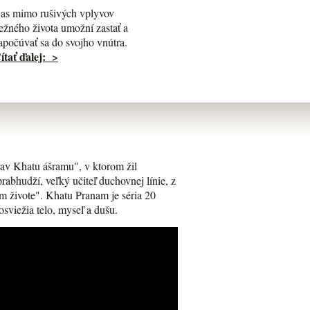
as mimo rušivých vplyvov
ežného života umožní zastať a
apočúvať sa do svojho vnútra.
ítať ďalej: >
av Khatu ášramu", v ktorom žil
bhudží, veľký učiteľ duchovnej línie, z
m živote". Khatu Pranam je séria 20
osviežia telo, myseľ a dušu.