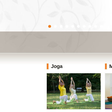
Joga
M