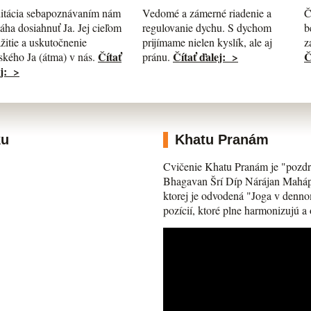
itácia sebapoznávaním nám
Č
Vedomé a zámerné riadenie a
ha dosiahnuť Ja. Jej cieľom
b
regulovanie dychu. S dychom
ažitie a uskutočnenie
z
prijímame nielen kyslík, ale aj
Čítať
Č
Čítať ďalej: >
kého Ja (átma) v nás.
pránu.
j: >
ku
Khatu Pranám
Cvičenie Khatu Pranám je "pozdr
Bhagavan Šrí Díp Nárájan Mahápra
ktorej je odvodená "Joga v denno
pozícií, ktoré plne harmonizujú a 