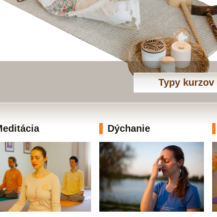
Typy kurzov
editácia
Dýchanie