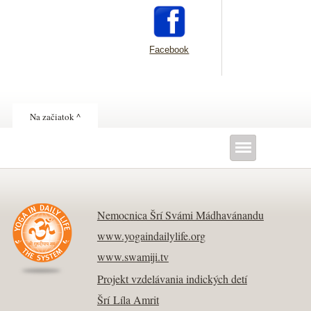
Facebook
Na začiatok ^
Nemocnica Šrí Svámi Mádhavánandu
www.yogaindailylife.org
www.swamiji.tv
Projekt vzdelávania indických detí
Šrí Líla Amrit