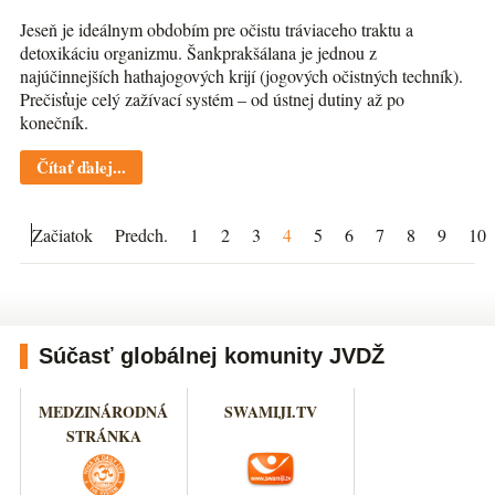
Jeseň je ideálnym obdobím pre očistu tráviaceho traktu a
detoxikáciu organizmu. Šankprakšálana je jednou z
najúčinnejších hathajogových krijí (jogových očistných techník).
Prečisťuje celý zažívací systém – od ústnej dutiny až po
konečník.
Čítať ďalej...
Začiatok
Predch.
1
2
3
4
5
6
7
8
9
10
Súčasť globálnej komunity JVDŽ
MEDZINÁRODNÁ
SWAMIJI.TV
STRÁNKA