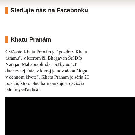
Sledujte nás na Facebooku
Khatu Pranám
Cvičenie Khatu Pranám je "pozdrav Khatu
ášramu", v ktorom žil Bhagavan Šrí Díp
Nárájan Maháprabhudží, veľký učiteľ
duchovnej línie, z ktorej je odvodená "Joga
v dennom živote". Khatu Pranam je séria 20
pozícií, ktoré plne harmonizujú a osviežia
telo, myseľ a dušu.