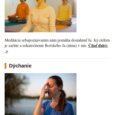
Meditácia sebapoznávaním nám pomáha dosiahnuť Ja. Jej cieľom
Čítať ďalej:
je zažitie a uskutočnenie Božského Ja (átma) v nás.
>
Dýchanie