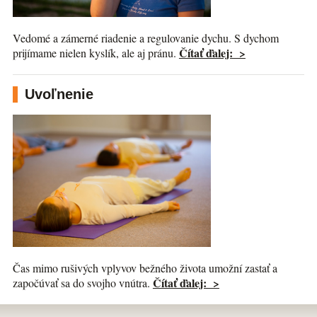
Vedomé a zámerné riadenie a regulovanie dychu. S dychom
Čítať ďalej: >
prijímame nielen kyslík, ale aj pránu.
Uvoľnenie
Čas mimo rušivých vplyvov bežného života umožní zastať a
Čítať ďalej: >
započúvať sa do svojho vnútra.