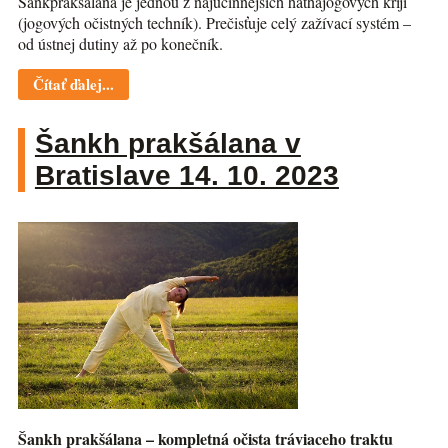
Šankprakšálana je jednou z najúčinnejších hathajogových krijí
(jogových očistných techník). Prečisťuje celý zažívací systém –
od ústnej dutiny až po konečník.
Čítať ďalej...
Šankh prakšálana v
Bratislave 14. 10. 2023
Šankh prakšálana – kompletná očista tráviaceho traktu