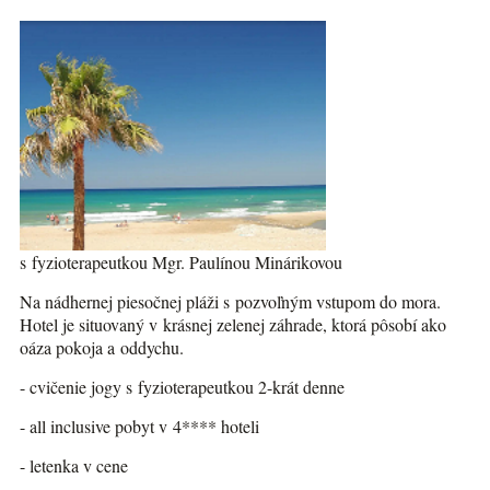
s fyzioterapeutkou Mgr. Paulínou Minárikovou
Na nádhernej piesočnej pláži s pozvoľným vstupom do mora.
Hotel je situovaný v krásnej zelenej záhrade, ktorá pôsobí ako
oáza pokoja a oddychu.
- cvičenie jogy s fyzioterapeutkou 2-krát denne
- all inclusive pobyt v 4**** hoteli
- letenka v cene