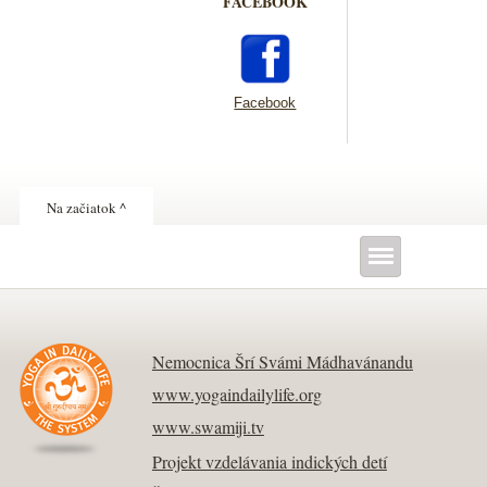
FACEBOOK
Facebook
Na začiatok ^
Nemocnica Šrí Svámi Mádhavánandu
www.yogaindailylife.org
www.swamiji.tv
Projekt vzdelávania indických detí