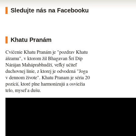
Sledujte nás na Facebooku
Khatu Pranám
Cvičenie Khatu Pranám je "pozdrav Khatu
ášramu", v ktorom žil Bhagavan Šrí Díp
Nárájan Maháprabhudží, veľký učiteľ
duchovnej línie, z ktorej je odvodená "Joga
v dennom živote". Khatu Pranam je séria 20
pozícií, ktoré plne harmonizujú a osviežia
telo, myseľ a dušu.