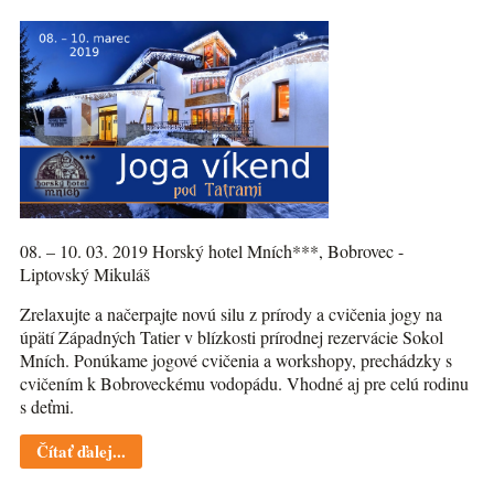
08. – 10. 03. 2019 Horský hotel Mních***, Bobrovec -
Liptovský Mikuláš
Zrelaxujte a načerpajte novú silu z prírody a cvičenia jogy na
úpätí Západných Tatier v blízkosti prírodnej rezervácie Sokol
Mních. Ponúkame jogové cvičenia a workshopy, prechádzky s
cvičením k Bobroveckému vodopádu. Vhodné aj pre celú rodinu
s deťmi.
Čítať ďalej...