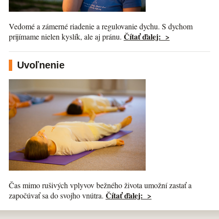
Vedomé a zámerné riadenie a regulovanie dychu. S dychom
Čítať ďalej: >
prijímame nielen kyslík, ale aj pránu.
Uvoľnenie
Čas mimo rušivých vplyvov bežného života umožní zastať a
Čítať ďalej: >
započúvať sa do svojho vnútra.