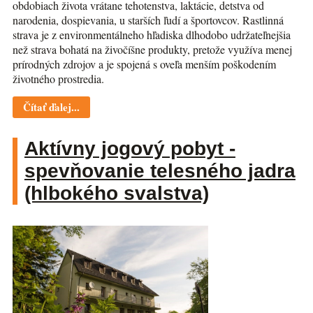
obdobiach života vrátane tehotenstva, laktácie, detstva od
narodenia, dospievania, u starších ľudí a športovcov. Rastlinná
strava je z environmentálneho hľadiska dlhodobo udržateľnejšia
než strava bohatá na živočíšne produkty, pretože využíva menej
prírodných zdrojov a je spojená s oveľa menším poškodením
životného prostredia.
Čítať ďalej...
Aktívny jogový pobyt -
spevňovanie telesného jadra
(hlbokého svalstva)