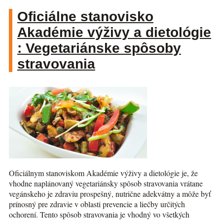
Oficiálne stanovisko
Akadémie výživy a dietológie
: Vegetariánske spôsoby
stravovania
Oficiálnym stanoviskom Akadémie výživy a dietológie je, že
vhodne naplánovaný vegetariánsky spôsob stravovania vrátane
vegánskeho je zdraviu prospešný, nutrične adekvátny a môže byť
prínosný pre zdravie v oblasti prevencie a liečby určitých
ochorení. Tento spôsob stravovania je vhodný vo všetkých