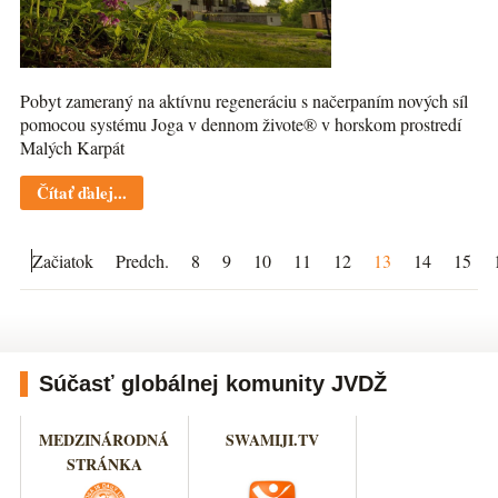
Pobyt zameraný na aktívnu regeneráciu s načerpaním nových síl
pomocou systému Joga v dennom živote® v horskom prostredí
Malých Karpát
Čítať ďalej...
Začiatok
Predch.
8
9
10
11
12
13
14
15
Súčasť globálnej komunity JVDŽ
MEDZINÁRODNÁ
SWAMIJI.TV
STRÁNKA