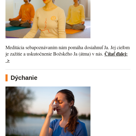
Meditácia sebapoznávaním nám pomáha dosiahnuť Ja. Jej cieľom
Čítať ďalej:
je zažitie a uskutočnenie Božského Ja (átma) v nás.
>
Dýchanie