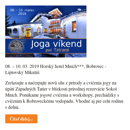
08. – 10. 03. 2019 Horský hotel Mních***, Bobrovec -
Liptovský Mikuláš
Zrelaxujte a načerpajte novú silu z prírody a cvičenia jogy na
úpätí Západných Tatier v blízkosti prírodnej rezervácie Sokol
Mních. Ponúkame jogové cvičenia a workshopy, prechádzky s
cvičením k Bobroveckému vodopádu. Vhodné aj pre celú rodinu
s deťmi.
Čítať ďalej...