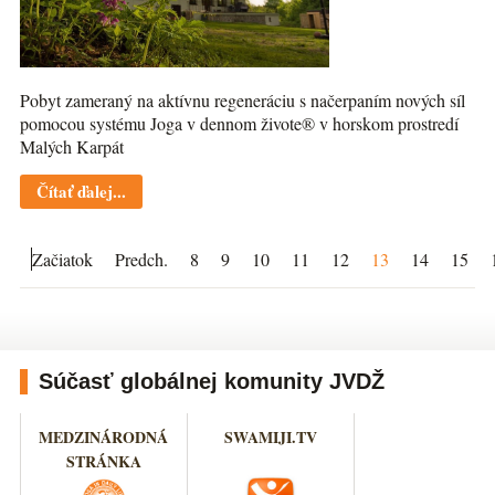
Pobyt zameraný na aktívnu regeneráciu s načerpaním nových síl
pomocou systému Joga v dennom živote® v horskom prostredí
Malých Karpát
Čítať ďalej...
Začiatok
Predch.
8
9
10
11
12
13
14
15
Súčasť globálnej komunity JVDŽ
MEDZINÁRODNÁ
SWAMIJI.TV
STRÁNKA