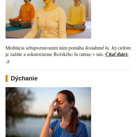
Meditácia sebapoznávaním nám pomáha dosiahnuť Ja. Jej cieľom
Čítať ďalej:
je zažitie a uskutočnenie Božského Ja (átma) v nás.
>
Dýchanie