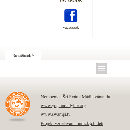
FACEBOOK
Facebook
Na začiatok ^
Nemocnica Šrí Svámi Mádhavánandu
www.yogaindailylife.org
www.swamiji.tv
Projekt vzdelávania indických detí