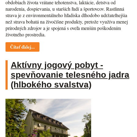
obdobiach života vrátane tehotenstva, laktácie, detstva od
narodenia, dospievania, u starších ľudí a športovcov. Rastlinná
strava je z environmentálneho hľadiska dlhodobo udržateľnejšia
než strava bohatá na živočíšne produkty, pretože využíva menej
prírodných zdrojov a je spojená s oveľa menším poškodením
životného prostredia.
Čítať ďalej...
Aktívny jogový pobyt -
spevňovanie telesného jadra
(hlbokého svalstva)