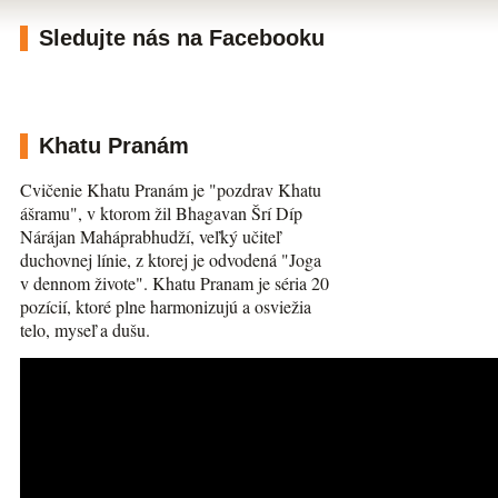
Sledujte nás na Facebooku
Khatu Pranám
Cvičenie Khatu Pranám je "pozdrav Khatu
ášramu", v ktorom žil Bhagavan Šrí Díp
Nárájan Maháprabhudží, veľký učiteľ
duchovnej línie, z ktorej je odvodená "Joga
v dennom živote". Khatu Pranam je séria 20
pozícií, ktoré plne harmonizujú a osviežia
telo, myseľ a dušu.