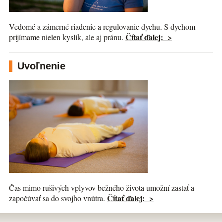
Vedomé a zámerné riadenie a regulovanie dychu. S dychom
Čítať ďalej: >
prijímame nielen kyslík, ale aj pránu.
Uvoľnenie
Čas mimo rušivých vplyvov bežného života umožní zastať a
Čítať ďalej: >
započúvať sa do svojho vnútra.