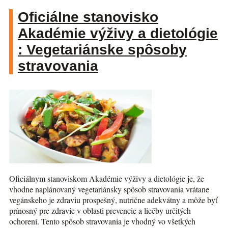
Oficiálne stanovisko
Akadémie výživy a dietológie
: Vegetariánske spôsoby
stravovania
Oficiálnym stanoviskom Akadémie výživy a dietológie je, že
vhodne naplánovaný vegetariánsky spôsob stravovania vrátane
vegánskeho je zdraviu prospešný, nutrične adekvátny a môže byť
prínosný pre zdravie v oblasti prevencie a liečby určitých
ochorení. Tento spôsob stravovania je vhodný vo všetkých