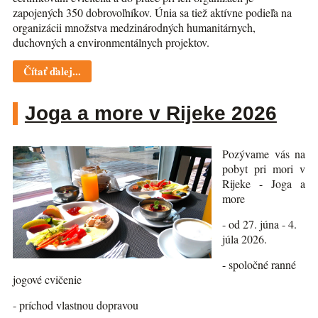
zapojených 350 dobrovoľníkov. Únia sa tiež aktívne podieľa na
organizácii množstva medzinárodných humanitárnych,
duchovných a environmentálnych projektov.
Čítať ďalej...
Joga a more v Rijeke 2026
Pozývame vás na
pobyt pri mori v
Rijeke - Joga a
more
- od 27. júna - 4.
júla 2026.
- spoločné ranné
jogové cvičenie
- príchod vlastnou dopravou