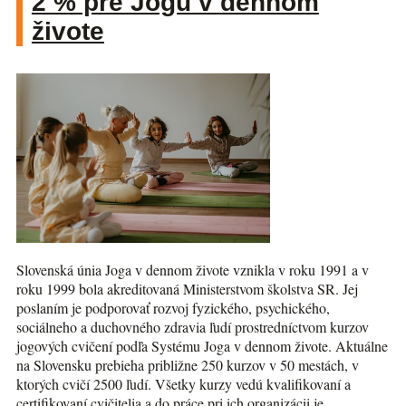
2 % pre Jogu v dennom
živote
Slovenská únia Joga v dennom živote vznikla v roku 1991 a v
roku 1999 bola akreditovaná Ministerstvom školstva SR. Jej
poslaním je podporovať rozvoj fyzického, psychického,
sociálneho a duchovného zdravia ľudí prostredníctvom kurzov
jogových cvičení podľa Systému Joga v dennom živote. Aktuálne
na Slovensku prebieha približne 250 kurzov v 50 mestách, v
ktorých cvičí 2500 ľudí. Všetky kurzy vedú kvalifikovaní a
certifikovaní cvičitelia a do práce pri ich organizácii je