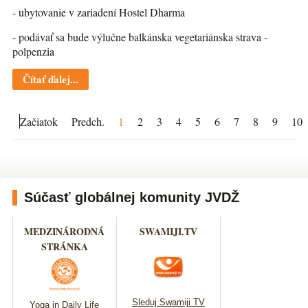
- ubytovanie v zariadení Hostel Dharma
- podávať sa bude výlučne balkánska vegetariánska strava -
polpenzia
Čítať ďalej...
Začiatok
Predch.
1
2
3
4
5
6
7
8
9
10
Súčasť globálnej komunity JVDŽ
MEDZINÁRODNÁ
SWAMIJI.TV
STRÁNKA
Sleduj Swamiji TV
Yoga in Daily Life