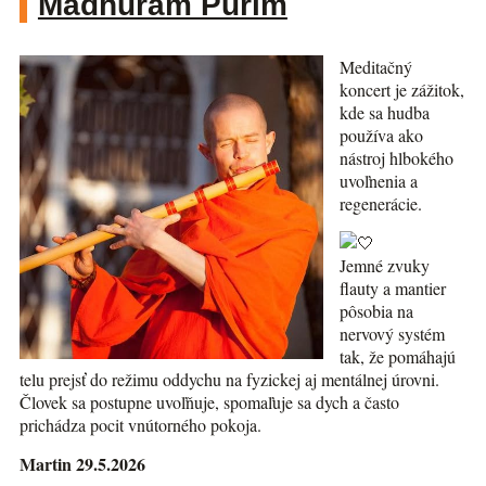
Madhuram Purim
Meditačný
koncert je zážitok,
kde sa hudba
používa ako
nástroj hlbokého
uvoľnenia a
regenerácie.
Jemné zvuky
flauty a mantier
pôsobia na
nervový systém
tak, že pomáhajú
telu prejsť do režimu oddychu na fyzickej aj mentálnej úrovni.
Človek sa postupne uvoľňuje, spomaľuje sa dych a často
prichádza pocit vnútorného pokoja.
Martin 29.5.2026