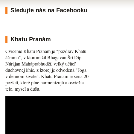
Sledujte nás na Facebooku
Khatu Pranám
Cvičenie Khatu Pranám je "pozdrav Khatu
ášramu", v ktorom žil Bhagavan Šrí Díp
Nárájan Maháprabhudží, veľký učiteľ
duchovnej línie, z ktorej je odvodená "Joga
v dennom živote". Khatu Pranam je séria 20
pozícií, ktoré plne harmonizujú a osviežia
telo, myseľ a dušu.