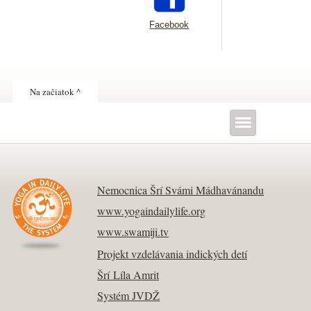
Facebook
Na začiatok ^
Nemocnica Šrí Svámi Mádhavánandu
www.yogaindailylife.org
www.swamiji.tv
Projekt vzdelávania indických detí
Šrí Líla Amrit
Systém JVDŽ