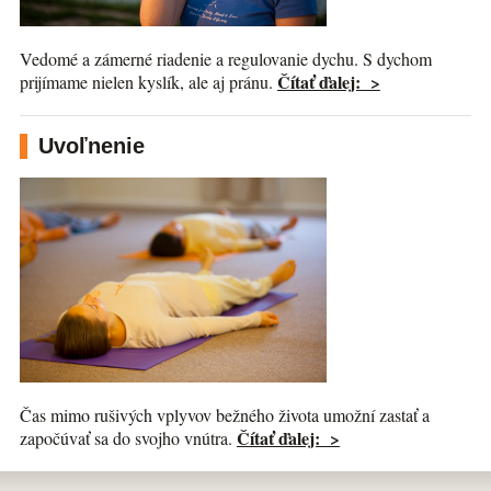
Vedomé a zámerné riadenie a regulovanie dychu. S dychom
Čítať ďalej: >
prijímame nielen kyslík, ale aj pránu.
Uvoľnenie
Čas mimo rušivých vplyvov bežného života umožní zastať a
Čítať ďalej: >
započúvať sa do svojho vnútra.