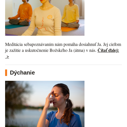
Meditácia sebapoznávaním nám pomáha dosiahnuť Ja. Jej cieľom
Čítať ďalej:
je zažitie a uskutočnenie Božského Ja (átma) v nás.
>
Dýchanie