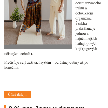
očistu tráviaceho
traktu a
detoxikáciu
organizmu.
Šankha
prakšálana je
jednou z
najúčinnejších
hathajogových
krijí (jogových
očistných techník).
Prečisťuje celý zažívací systém – od ústnej dutiny až po
konečník.
Čítať ďalej...