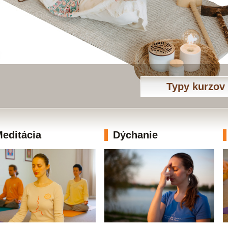
Typy kurzov
editácia
Dýchanie