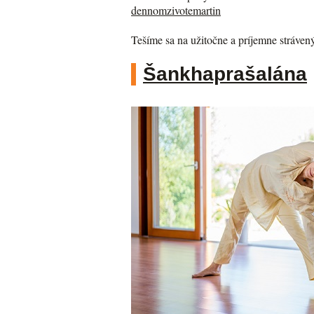
dennomzivotemartin
Tešíme sa na užitočne a príjemne stráven
Šankhaprašalána