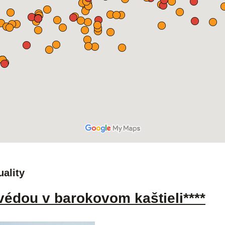
uality
védou v barokovom kaštieli****