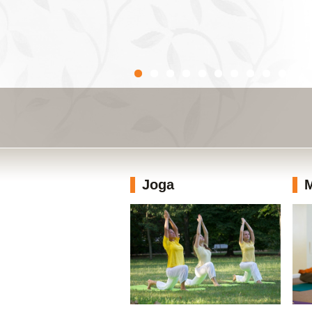
Joga
M