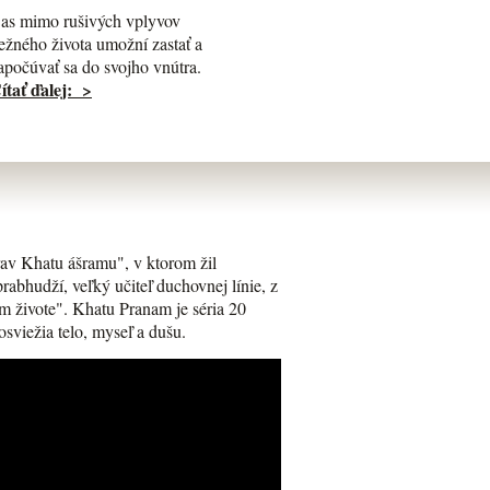
as mimo rušivých vplyvov
ežného života umožní zastať a
apočúvať sa do svojho vnútra.
ítať ďalej: >
av Khatu ášramu", v ktorom žil
bhudží, veľký učiteľ duchovnej línie, z
m živote". Khatu Pranam je séria 20
osviežia telo, myseľ a dušu.