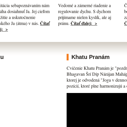
itácia sebapoznávaním nám
Č
Vedomé a zámerné riadenie a
ha dosiahnuť Ja. Jej cieľom
b
regulovanie dychu. S dychom
ažitie a uskutočnenie
z
prijímame nielen kyslík, ale aj
Čítať
Č
Čítať ďalej: >
kého Ja (átma) v nás.
pránu.
j: >
ku
Khatu Pranám
Cvičenie Khatu Pranám je "pozdr
Bhagavan Šrí Díp Nárájan Mahápra
ktorej je odvodená "Joga v denno
pozícií, ktoré plne harmonizujú a 