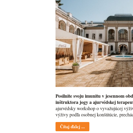
Posilnite svoju imunitu v jesennom ob
inštruktora jogy a ajurvédskej terapeu
ajurvédsky workshop o vyvažujúcej výživ
výživy podľa osobnej konštitúcie, prechá
Čítaj ďalej ...