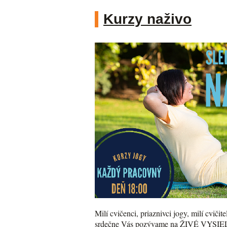
Kurzy naživo
Milí cvičenci, priaznivci jogy, milí cvičitel
srdečne Vás pozývame na ŽIVÉ VYSIELAN