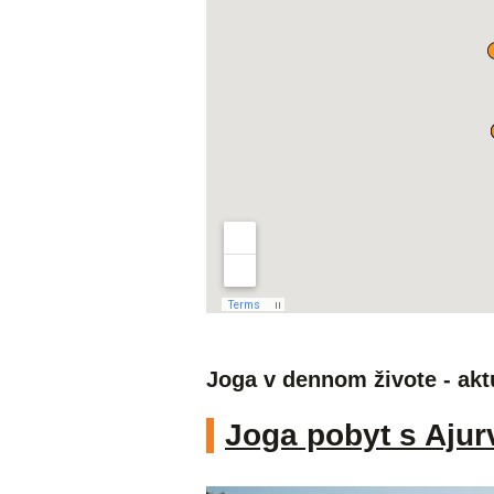
Joga v dennom živote - akt
Joga pobyt s Ajur