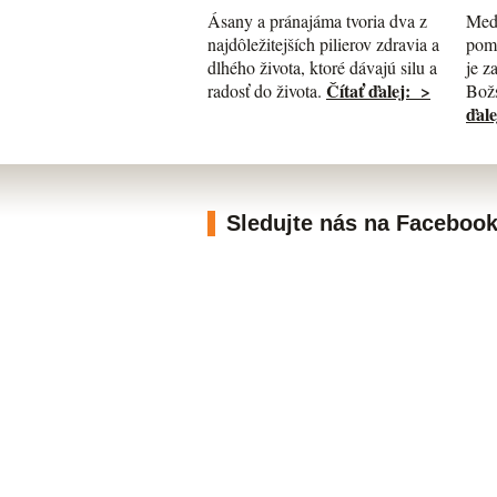
Med
Ásany a pránajáma tvoria dva z
pomá
najdôležitejších pilierov zdravia a
je z
dlhého života, ktoré dávajú silu a
Čítať ďalej: >
Božs
radosť do života.
ďale
Sledujte nás na Faceboo