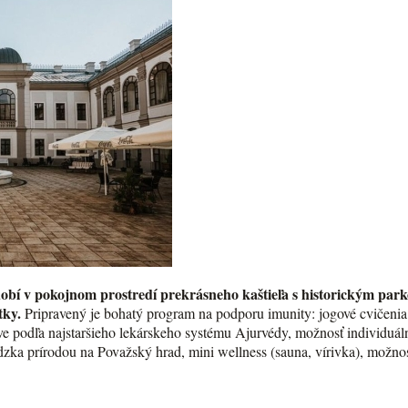
dobí v pokojnom prostredí prekrásneho kaštieľa s historickým pa
tky.
Pripravený je bohatý program na podporu imunity: jogové cvičenia (
e podľa najstaršieho lekárskeho systému Ajurvédy, možnosť individuáln
dzka prírodou na Považský hrad, mini wellness (sauna, vírivka), možno