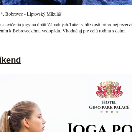
**, Bobrovec - Liptovský Mikuláš
ody a cvičenia jogy na úpätí Západných Tatier v blízkosti prírodnej rez
čením k Bobroveckému vodopádu. Vhodné aj pre celú rodinu s deťmi.
íkend