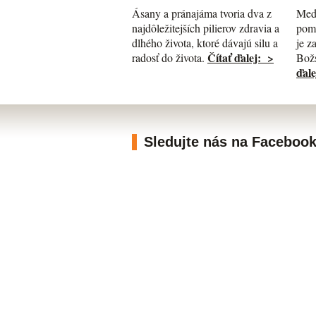
Med
Ásany a pránajáma tvoria dva z
pomá
najdôležitejších pilierov zdravia a
je z
dlhého života, ktoré dávajú silu a
Čítať ďalej: >
Božs
radosť do života.
ďale
Sledujte nás na Faceboo