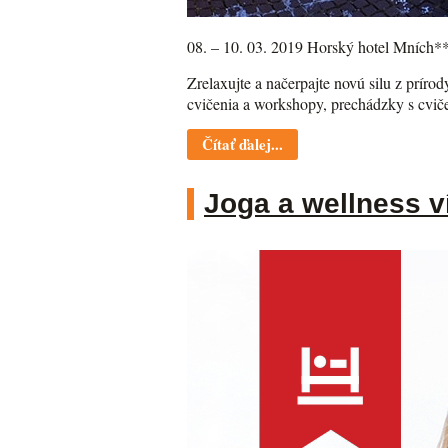
08. – 10. 03. 2019 Horský hotel Mních*
Zrelaxujte a načerpajte novú silu z prír
cvičenia a workshopy, prechádzky s cvi
Čítať ďalej...
Joga a wellness v