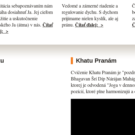
itácia sebapoznávaním nám
Č
Vedomé a zámerné riadenie a
ha dosiahnuť Ja. Jej cieľom
b
regulovanie dychu. S dychom
ažitie a uskutočnenie
z
prijímame nielen kyslík, ale aj
Čítať
Č
Čítať ďalej: >
kého Ja (átma) v nás.
pránu.
j: >
ku
Khatu Pranám
Cvičenie Khatu Pranám je "pozdr
Bhagavan Šrí Díp Nárájan Mahápra
ktorej je odvodená "Joga v denno
pozícií, ktoré plne harmonizujú a 