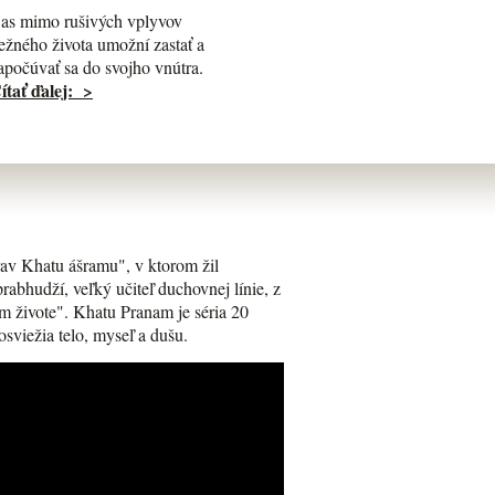
as mimo rušivých vplyvov
ežného života umožní zastať a
apočúvať sa do svojho vnútra.
ítať ďalej: >
av Khatu ášramu", v ktorom žil
bhudží, veľký učiteľ duchovnej línie, z
m živote". Khatu Pranam je séria 20
osviežia telo, myseľ a dušu.