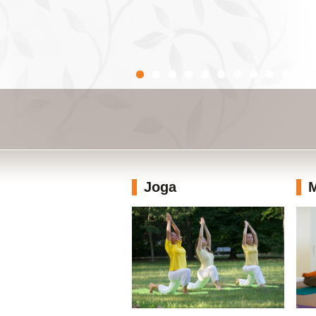
Joga
M