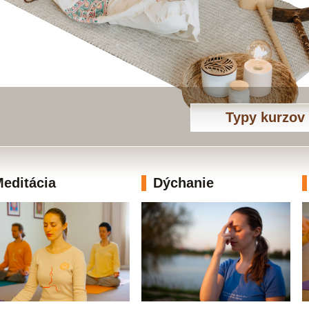
Typy kurzov
editácia
Dýchanie