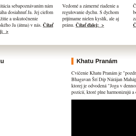
itácia sebapoznávaním nám
Č
Vedomé a zámerné riadenie a
ha dosiahnuť Ja. Jej cieľom
b
regulovanie dychu. S dychom
ažitie a uskutočnenie
z
prijímame nielen kyslík, ale aj
Čítať
Č
Čítať ďalej: >
kého Ja (átma) v nás.
pránu.
j: >
ku
Khatu Pranám
Cvičenie Khatu Pranám je "pozdr
Bhagavan Šrí Díp Nárájan Mahápra
ktorej je odvodená "Joga v denno
pozícií, ktoré plne harmonizujú a 