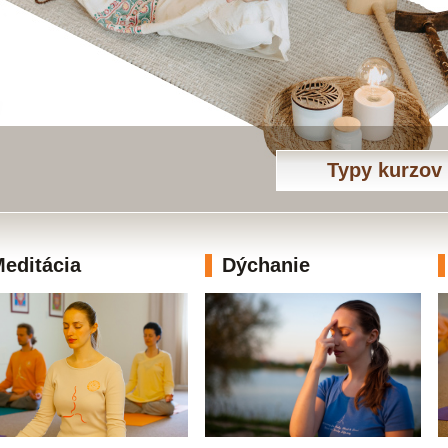
Typy kurzov
editácia
Dýchanie