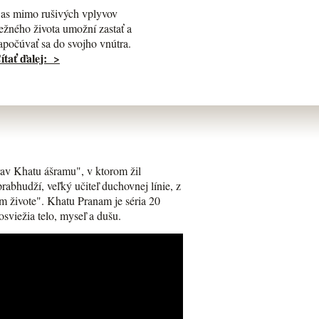
as mimo rušivých vplyvov
ežného života umožní zastať a
apočúvať sa do svojho vnútra.
ítať ďalej: >
av Khatu ášramu", v ktorom žil
bhudží, veľký učiteľ duchovnej línie, z
m živote". Khatu Pranam je séria 20
osviežia telo, myseľ a dušu.