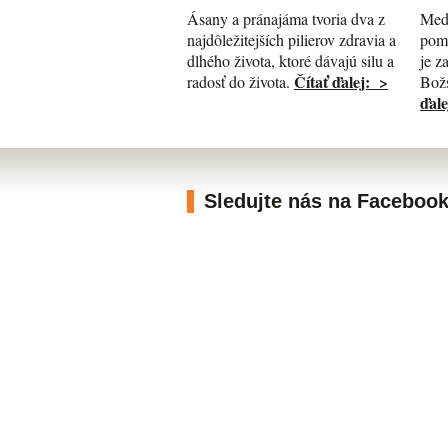
Med
Ásany a pránajáma tvoria dva z
pomá
najdôležitejších pilierov zdravia a
je z
dlhého života, ktoré dávajú silu a
Čítať ďalej: >
Božs
radosť do života.
ďale
Sledujte nás na Faceboo