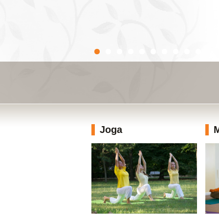
Joga
M