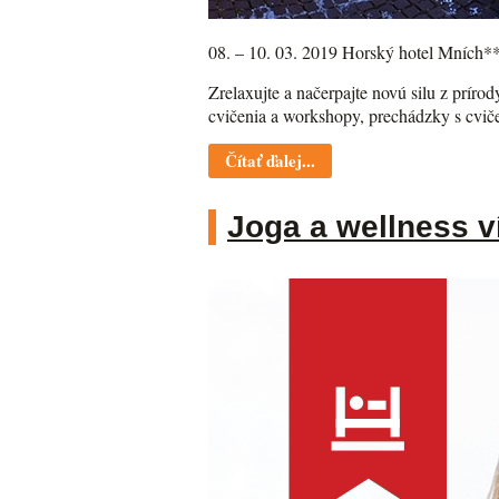
08. – 10. 03. 2019 Horský hotel Mních*
Zrelaxujte a načerpajte novú silu z prír
cvičenia a workshopy, prechádzky s cvi
Čítať ďalej...
Joga a wellness v