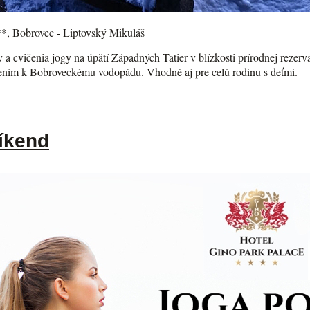
**, Bobrovec - Liptovský Mikuláš
ody a cvičenia jogy na úpätí Západných Tatier v blízkosti prírodnej rez
čením k Bobroveckému vodopádu. Vhodné aj pre celú rodinu s deťmi.
íkend