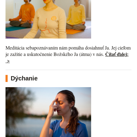
Meditácia sebapoznávaním nám pomáha dosiahnuť Ja. Jej cieľom
Čítať ďalej:
je zažitie a uskutočnenie Božského Ja (átma) v nás.
>
Dýchanie