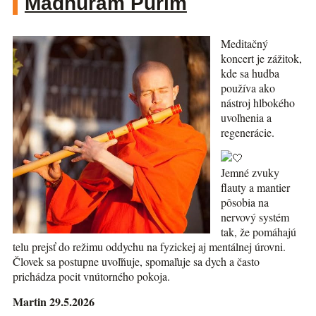
Madhuram Purim
Meditačný
koncert je zážitok,
kde sa hudba
používa ako
nástroj hlbokého
uvoľnenia a
regenerácie.
Jemné zvuky
flauty a mantier
pôsobia na
nervový systém
tak, že pomáhajú
telu prejsť do režimu oddychu na fyzickej aj mentálnej úrovni.
Človek sa postupne uvoľňuje, spomaľuje sa dych a často
prichádza pocit vnútorného pokoja.
Martin 29.5.2026