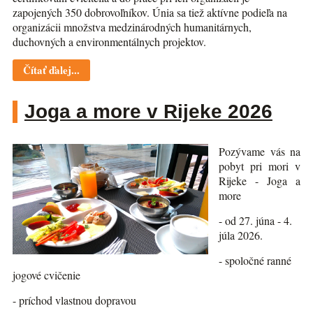
zapojených 350 dobrovoľníkov. Únia sa tiež aktívne podieľa na
organizácii množstva medzinárodných humanitárnych,
duchovných a environmentálnych projektov.
Čítať ďalej...
Joga a more v Rijeke 2026
Pozývame vás na
pobyt pri mori v
Rijeke - Joga a
more
- od 27. júna - 4.
júla 2026.
- spoločné ranné
jogové cvičenie
- príchod vlastnou dopravou