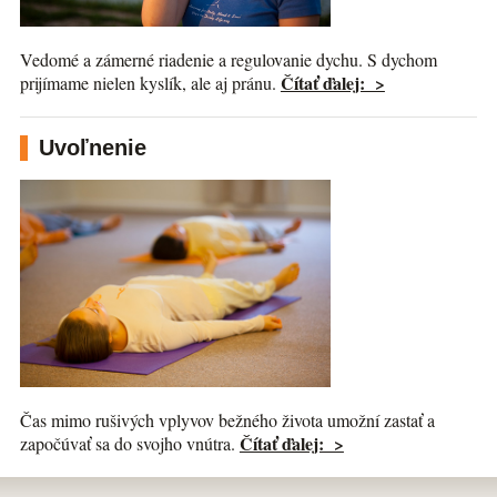
Vedomé a zámerné riadenie a regulovanie dychu. S dychom
Čítať ďalej: >
prijímame nielen kyslík, ale aj pránu.
Uvoľnenie
Čas mimo rušivých vplyvov bežného života umožní zastať a
Čítať ďalej: >
započúvať sa do svojho vnútra.