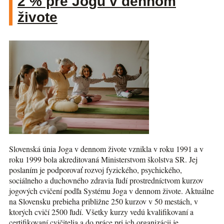
2 % pre Jogu v dennom
živote
Slovenská únia Joga v dennom živote vznikla v roku 1991 a v
roku 1999 bola akreditovaná Ministerstvom školstva SR. Jej
poslaním je podporovať rozvoj fyzického, psychického,
sociálneho a duchovného zdravia ľudí prostredníctvom kurzov
jogových cvičení podľa Systému Joga v dennom živote. Aktuálne
na Slovensku prebieha približne 250 kurzov v 50 mestách, v
ktorých cvičí 2500 ľudí. Všetky kurzy vedú kvalifikovaní a
certifikovaní cvičitelia a do práce pri ich organizácii je