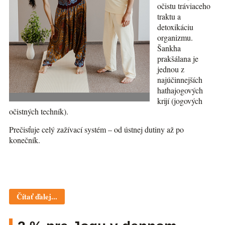
očistu tráviaceho
traktu a
detoxikáciu
organizmu.
Šankha
prakšálana je
jednou z
najúčinnejších
hathajogových
krijí (jogových
očistných techník).
Prečisťuje celý zažívací systém – od ústnej dutiny až po
konečník.
Čítať ďalej...