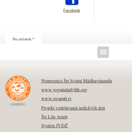
Facebook
Na začiatok ^
Nemocnica Šrí Svámi Mádhavánandu
www.yogaindailylife.org
www.swamiji.tv
Projekt vzdelávania indických detí
Šrí Líla Amrit
Systém JVDŽ