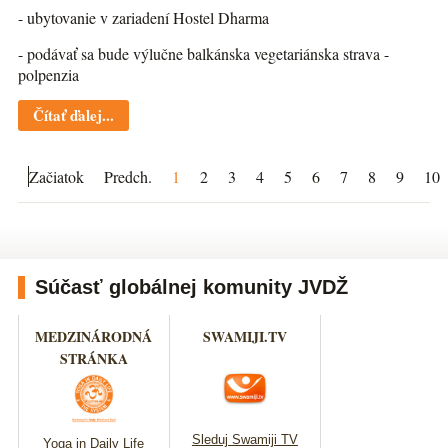
- ubytovanie v zariadení Hostel Dharma
- podávať sa bude výlučne balkánska vegetariánska strava -
polpenzia
Čítať ďalej...
Začiatok
Predch.
1
2
3
4
5
6
7
8
9
10
Súčasť globálnej komunity JVDŽ
MEDZINÁRODNÁ
SWAMIJI.TV
STRÁNKA
Sleduj Swamiji TV
Yoga in Daily Life