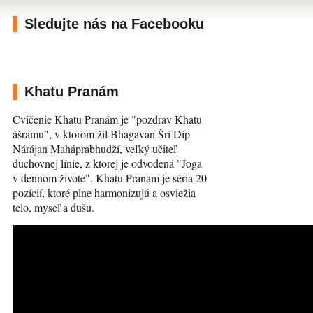
Sledujte nás na Facebooku
Khatu Pranám
Cvičenie Khatu Pranám je "pozdrav Khatu
ášramu", v ktorom žil Bhagavan Šrí Díp
Nárájan Maháprabhudží, veľký učiteľ
duchovnej línie, z ktorej je odvodená "Joga
v dennom živote". Khatu Pranam je séria 20
pozícií, ktoré plne harmonizujú a osviežia
telo, myseľ a dušu.