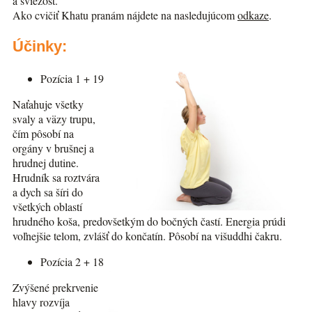
a sviežosť.
Ako cvičiť Khatu pranám nájdete na nasledujúcom
odkaze
.
Účinky:
Pozícia 1 + 19
Naťahuje všetky
svaly a väzy trupu,
čím pôsobí na
orgány v brušnej a
hrudnej dutine.
Hrudník sa roztvára
a dych sa šíri do
všetkých oblastí
hrudného koša, predovšetkým do bočných častí. Energia prúdi
voľnejšie telom, zvlášť do končatín. Pôsobí na višuddhi čakru.
Pozícia 2 + 18
Zvýšené prekrvenie
hlavy rozvíja