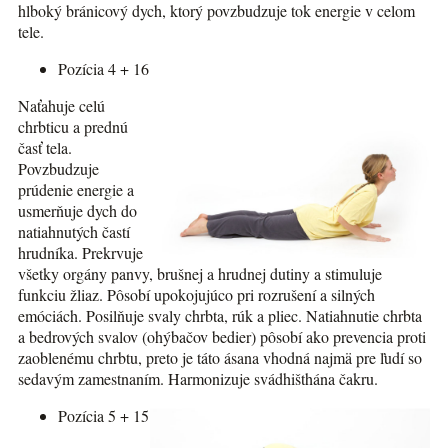
hlboký bránicový dych, ktorý povzbudzuje tok energie v celom
tele.
Pozícia 4 + 16
Naťahuje celú
chrbticu a prednú
časť tela.
Povzbudzuje
prúdenie energie a
usmerňuje dych do
natiahnutých častí
hrudníka. Prekrvuje
všetky orgány panvy, brušnej a hrudnej dutiny a stimuluje
funkciu žliaz. Pôsobí upokojujúco pri rozrušení a silných
emóciách. Posilňuje svaly chrbta, rúk a pliec. Natiahnutie chrbta
a bedrových svalov (ohýbačov bedier) pôsobí ako prevencia proti
zaoblenému chrbtu, preto je táto ásana vhodná najmä pre ľudí so
sedavým zamestnaním. Harmonizuje svádhišthána čakru.
Pozícia 5 + 15