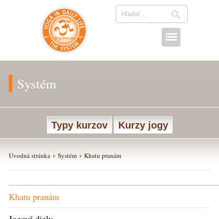
Systém
Typy kurzov
Kurzy jogy
Úvodná stránka
Systém
Khatu pranám
Khatu pranám
Jogové diely