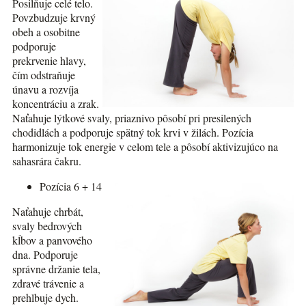
Posilňuje celé telo.
Povzbudzuje krvný
obeh a osobitne
podporuje
prekrvenie hlavy,
čím odstraňuje
únavu a rozvíja
koncentráciu a zrak.
Naťahuje lýtkové svaly, priaznivo pôsobí pri presilených
chodidlách a podporuje spätný tok krvi v žilách. Pozícia
harmonizuje tok energie v celom tele a pôsobí aktivizujúco na
sahasrára čakru.
Pozícia 6 + 14
Naťahuje chrbát,
svaly bedrových
kĺbov a panvového
dna. Podporuje
správne držanie tela,
zdravé trávenie a
prehlbuje dych.