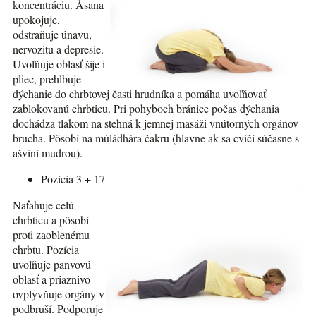
koncentráciu. Ásana
upokojuje,
odstraňuje únavu,
nervozitu a depresie.
Uvoľňuje oblasť šije i
pliec, prehlbuje
dýchanie do chrbtovej časti hrudníka a pomáha uvoľňovať
zablokovanú chrbticu. Pri pohyboch bránice počas dýchania
dochádza tlakom na stehná k jemnej masáži vnútorných orgánov
brucha. Pôsobí na múládhára čakru (hlavne ak sa cvičí súčasne s
ašviní mudrou).
Pozícia 3 + 17
Naťahuje celú
chrbticu a pôsobí
proti zaoblenému
chrbtu. Pozícia
uvoľňuje panvovú
oblasť a priaznivo
ovplyvňuje orgány v
podbruší. Podporuje