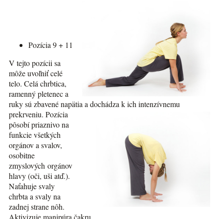
Pozícia 9 + 11
V tejto pozícii sa
môže uvoľniť celé
telo. Celá chrbtica,
ramenný pletenec a
ruky sú zbavené napätia a dochádza k ich
intenzívnemu
prekrveniu. Pozícia
pôsobí priaznivo na
funkcie všetkých
orgánov a svalov,
osobitne
zmyslových orgánov
hlavy (oči, uši atď.).
Naťahuje svaly
chrbta a svaly na
zadnej strane nôh.
Aktivizuje manipúra čakru.