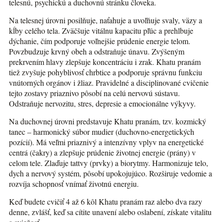
telesnú, psychickú a duchovnú stránku človeka.
Na telesnej úrovni posilňuje, naťahuje a uvoľňuje svaly, väzy a
kĺby celého tela. Zväčšuje vitálnu kapacitu pľúc a prehlbuje
dýchanie, čím podporuje voľnejšie prúdenie energie telom.
Povzbudzuje krvný obeh a odstraňuje únavu. Zvýšeným
prekrvením hlavy zlepšuje koncentráciu i zrak. Khatu pranám
tiež zvyšuje pohyblivosť chrbtice a podporuje správnu funkciu
vnútorných orgánov i žliaz. Pravidelné a disciplinované cvičenie
tejto zostavy priaznivo pôsobí na celú nervovú sústavu.
Odstraňuje nervozitu, stres, depresie a emocionálne výkyvy.
Na duchovnej úrovni predstavuje Khatu pranám, tzv. kozmický
tanec – harmonický súbor mudier (duchovno-energetických
pozícií). Má veľmi priaznivý a intenzívny vplyv na energetické
centrá (čakry) a zlepšuje prúdenie životnej energie (prány) v
celom tele. Zlaďuje tattvy (prvky) a biorytmy. Harmonizuje telo,
dych a nervový systém, pôsobí upokojujúco. Rozširuje vedomie a
rozvíja schopnosť vnímať životnú energiu.
Keď budete cvičiť 4 až 6 kôl Khatu pranám raz alebo dva razy
denne, zvlášť, keď sa cítite unavení alebo oslabení, získate vitalitu