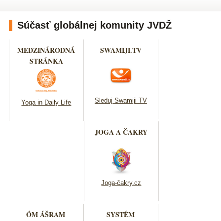
Súčasť globálnej komunity JVDŽ
MEDZINÁRODNÁ
SWAMIJI.TV
STRÁNKA
Sleduj Swamiji TV
Yoga in Daily Life
JOGA A ČAKRY
Joga-čakry.cz
ÓM ÁŠRAM
SYSTÉM