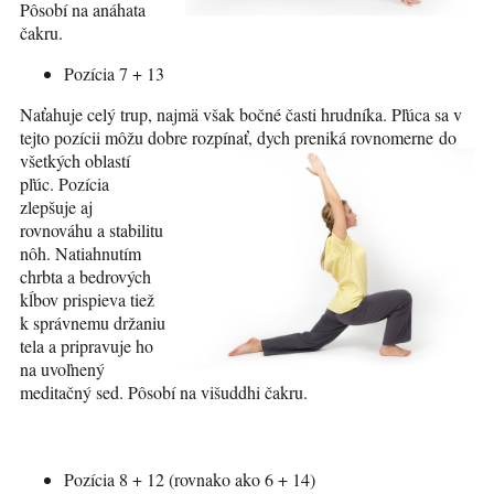
Pôsobí na anáhata
čakru.
Pozícia 7 + 13
Naťahuje celý trup, najmä však bočné časti hrudníka. Pľúca sa v
tejto pozícii môžu dobre rozpínať, dych preniká
rovnomerne do
všetkých oblastí
pľúc. Pozícia
zlepšuje aj
rovnováhu a stabilitu
nôh. Natiahnutím
chrbta a bedrových
kĺbov prispieva tiež
k správnemu držaniu
tela a pripravuje ho
na uvoľnený
meditačný sed. Pôsobí na višuddhi čakru.
Pozícia 8 + 12 (rovnako ako 6 + 14)