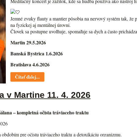
Meditačný koncert je zážitok, kde sa hudba používa ako nástroj h
Jemné zvuky flauty a mantier pôsobia na nervový systém tak, že 
na fyzickej aj mentálnej úrovni.
Človek sa postupne uvoľňuje, spomaľuje sa dych a často prichádz
Martin 29.5.2026
Banská Bystrica 1.6.2026
Bratislava 4.6.2026
Čítať ďalej...
 v Martine 11. 4. 2026
lana – kompletná očista tráviaceho traktu
2026
m obdobím pre očistu tráviaceho traktu a detoxikáciu organizmu.