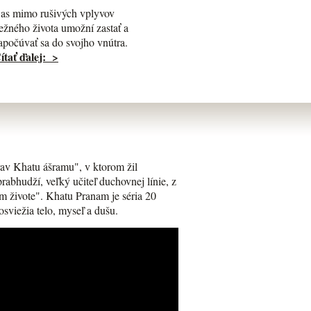
as mimo rušivých vplyvov
ežného života umožní zastať a
apočúvať sa do svojho vnútra.
ítať ďalej: >
av Khatu ášramu", v ktorom žil
bhudží, veľký učiteľ duchovnej línie, z
m živote". Khatu Pranam je séria 20
osviežia telo, myseľ a dušu.