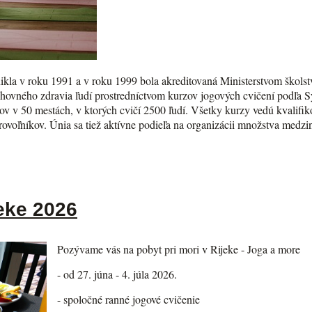
kla v roku 1991 a v roku 1999 bola akreditovaná Ministerstvom školst
chovného zdravia ľudí prostredníctvom kurzov jogových cvičení podľa 
v v 50 mestách, v ktorých cvičí 2500 ľudí. Všetky kurzy vedú kvalifikov
brovoľníkov. Únia sa tiež aktívne podieľa na organizácii množstva med
eke 2026
Pozývame vás na pobyt pri mori v Rijeke - Joga a more
- od 27. júna - 4. júla 2026.
- spoločné ranné jogové cvičenie