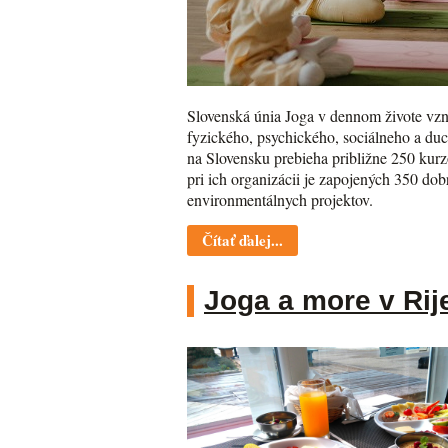
Slovenská únia Joga v dennom živote vzni
fyzického, psychického, sociálneho a du
na Slovensku prebieha približne 250 kurzo
pri ich organizácii je zapojených 350 do
environmentálnych projektov.
Čítať ďalej...
Joga a more v Rij