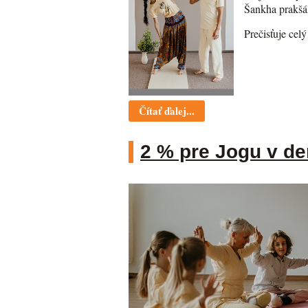
Šankha prakšál
Prečisťuje cel
Čítať ďalej...
2 % pre Jogu v d