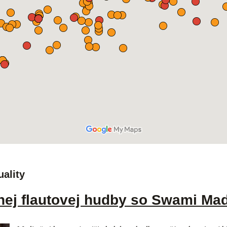
uality
nej flautovej hudby so Swami M