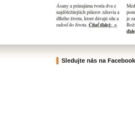
Med
Ásany a pránajáma tvoria dva z
pomá
najdôležitejších pilierov zdravia a
je z
dlhého života, ktoré dávajú silu a
Čítať ďalej: >
Božs
radosť do života.
ďale
Sledujte nás na Faceboo