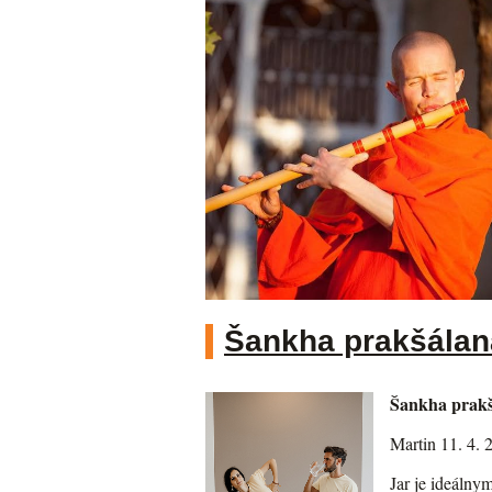
Šankha prakšálana
Šankha prakšá
Martin 11. 4. 
Jar je ideálny