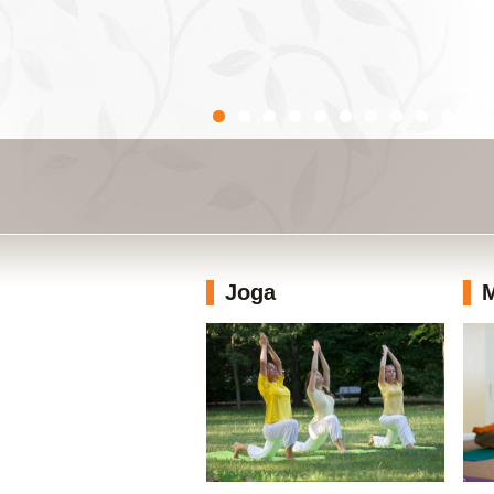
Joga
M