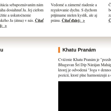
itácia sebapoznávaním nám
Č
Vedomé a zámerné riadenie a
ha dosiahnuť Ja. Jej cieľom
b
regulovanie dychu. S dychom
ažitie a uskutočnenie
z
prijímame nielen kyslík, ale aj
Čítať
Č
Čítať ďalej: >
kého Ja (átma) v nás.
pránu.
j: >
ku
Khatu Pranám
Cvičenie Khatu Pranám je "pozdr
Bhagavan Šrí Díp Nárájan Mahápra
ktorej je odvodená "Joga v denno
pozícií, ktoré plne harmonizujú a 