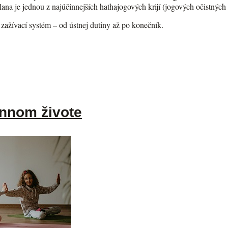
ana je jednou z najúčinnejších hathajogových krijí (jogových očistných 
ý zažívací systém – od ústnej dutiny až po konečník.
ennom živote