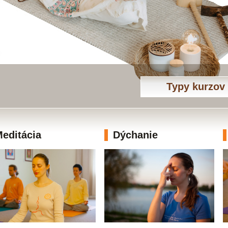
Typy kurzov
editácia
Dýchanie