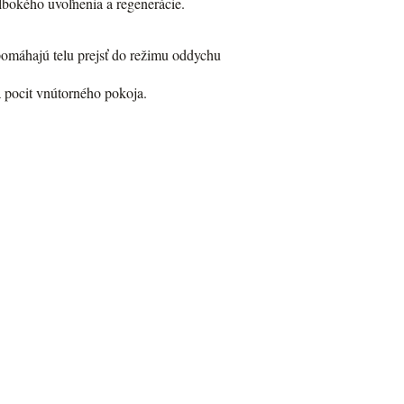
lbokého uvoľnenia a regenerácie.
pomáhajú telu prejsť do režimu oddychu
a pocit vnútorného pokoja.