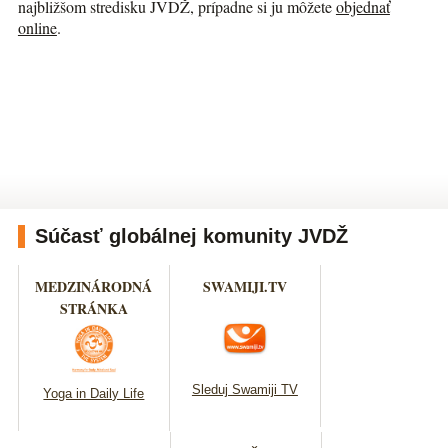
najbližšom stredisku JVDŽ, prípadne si ju môžete
objednať
online
.
Súčasť globálnej komunity JVDŽ
MEDZINÁRODNÁ
SWAMIJI.TV
STRÁNKA
Sleduj Swamiji TV
Yoga in Daily Life