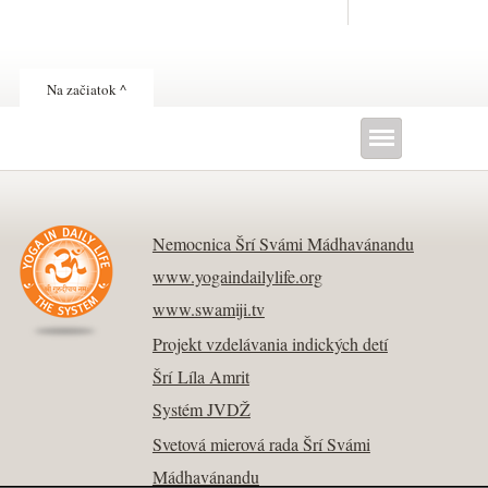
Na začiatok ^
Nemocnica Šrí Svámi Mádhavánandu
www.yogaindailylife.org
www.swamiji.tv
Projekt vzdelávania indických detí
Šrí Líla Amrit
Systém JVDŽ
Svetová mierová rada Šrí Svámi
Mádhavánandu