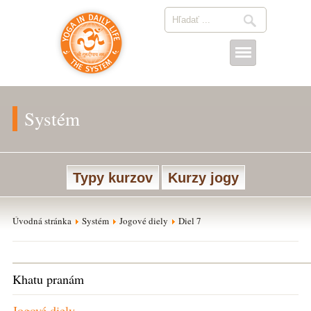
Systém
Typy kurzov
Kurzy jogy
Úvodná stránka
Systém
Jogové diely
Diel 7
Khatu pranám
Jogové diely