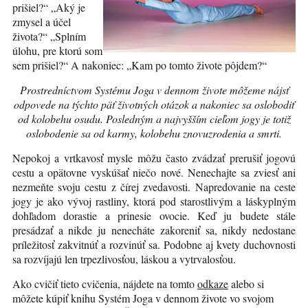
prišiel?“ „Aký je
zmysel a účel
života?“ „Splním
úlohu, pre ktorú som
sem prišiel?“ A nakoniec: „Kam po tomto živote pôjdem?“
Prostredníctvom Systému Joga v dennom živote môžeme nájsť
odpovede na týchto päť životných otázok a nakoniec sa oslobodiť
od kolobehu osudu. Posledným a najvyšším cieľom jogy je totiž
oslobodenie sa od karmy, kolobehu znovuzrodenia a smrti.
Nepokoj a vrtkavosť mysle môžu často zvádzať prerušiť jogovú
cestu a opätovne vyskúšať niečo nové. Nenechajte sa zviesť ani
nezmeňte svoju cestu z čírej zvedavosti. Napredovanie na ceste
jogy je ako vývoj rastliny, ktorá pod starostlivým a láskyplným
dohľadom dorastie a prinesie ovocie. Keď ju budete stále
presádzať a nikde ju nenecháte zakoreniť sa, nikdy nedostane
príležitosť zakvitnúť a rozvinúť sa. Podobne aj kvety duchovnosti
sa rozvíjajú len trpezlivosťou, láskou a vytrvalosťou.
Ako cvičiť tieto cvičenia, nájdete na tomto
odkaze
alebo si
môžete kúpiť knihu Systém Joga v dennom živote vo svojom