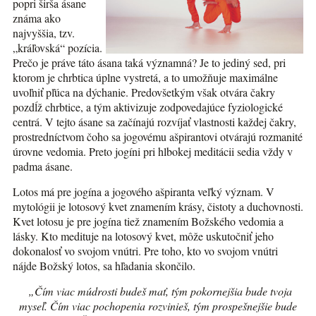
popri širša ásane
známa ako
najvyššia, tzv.
„kráľovská“ pozícia.
Prečo je práve táto ásana taká významná? Je to jediný sed, pri
ktorom je chrbtica úplne vystretá, a to umožňuje maximálne
uvoľniť pľúca na dýchanie. Predovšetkým však otvára čakry
pozdĺž chrbtice, a tým aktivizuje zodpovedajúce fyziologické
centrá. V tejto ásane sa začínajú rozvíjať vlastnosti každej čakry,
prostredníctvom čoho sa jogovému ašpirantovi otvárajú rozmanité
úrovne vedomia. Preto jogíni pri hlbokej meditácii sedia vždy v
padma ásane.
Lotos má pre jogína a jogového ašpiranta veľký význam. V
mytológii je lotosový kvet znamením krásy, čistoty a duchovnosti.
Kvet lotosu je pre jogína tiež znamením Božského vedomia a
lásky. Kto medituje na lotosový kvet, môže uskutočniť jeho
dokonalosť vo svojom vnútri. Pre toho, kto vo svojom vnútri
nájde Božský lotos, sa hľadania skončilo.
„Čím viac múdrosti budeš mať, tým pokornejšia bude tvoja
myseľ. Čím viac pochopenia rozvinieš, tým prospešnejšie bude