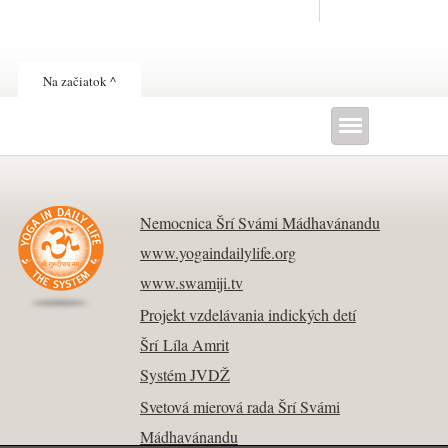
Na začiatok ^
Nemocnica Šrí Svámi Mádhavánandu
www.yogaindailylife.org
www.swamiji.tv
Projekt vzdelávania indických detí
Šrí Líla Amrit
Systém JVDŽ
Svetová mierová rada Šrí Svámi
Mádhavánandu