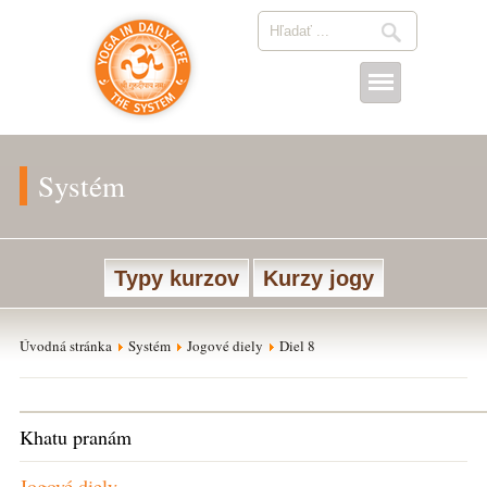
Systém
Typy kurzov
Kurzy jogy
Úvodná stránka
Systém
Jogové diely
Diel 8
Khatu pranám
Jogové diely