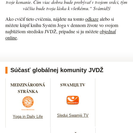
tvoje konanie. Čím viac dobra bude prebývať v tvojom srdci, tým
väčšia bude tvoja láska k všetkému.“ Svámidží
Ako cvičiť tieto cvičenia, nájdete na tomto
odkaze
alebo si
môžete kúpiť knihu Systém Joga v dennom živote vo svojom
najbližšom stredisku JVDŽ, prípadne si ju môžete
objednať
online
.
Súčasť globálnej komunity JVDŽ
MEDZINÁRODNÁ
SWAMIJI.TV
STRÁNKA
Sleduj Swamiji TV
Yoga in Daily Life