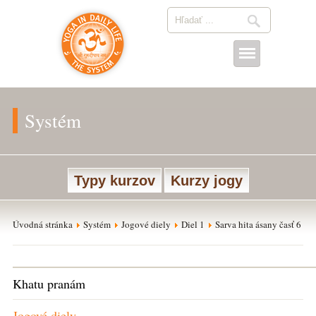
Systém
Typy kurzov
Kurzy jogy
Úvodná stránka
Systém
Jogové diely
Diel 1
Sarva hita ásany časť 6
Khatu pranám
Jogové diely